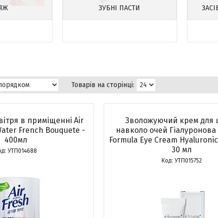
ЯЖ
ЗУБНІ ПАСТИ
ЗАСІ
ітря в приміщенні Air
Зволожуючий крем для 
Water French Bouquete -
навколо очей Гіалуронова
400мл
Formula Eye Cream Hyaluronic
30 мл
УТП014688
УТП015752