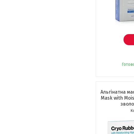
Готов
Альгінатна мас
Mask with Mois
зволо