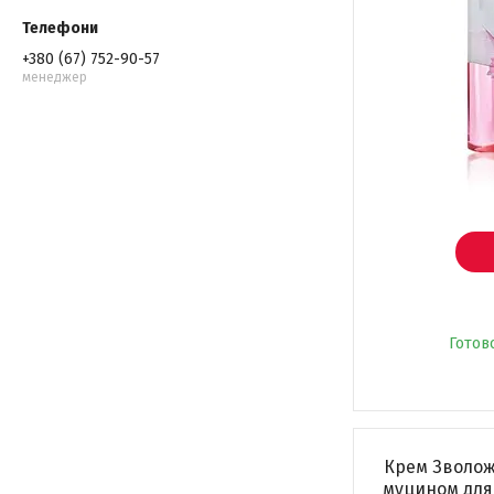
+380 (67) 752-90-57
менеджер
Готов
Крем Зволо
муцином для 