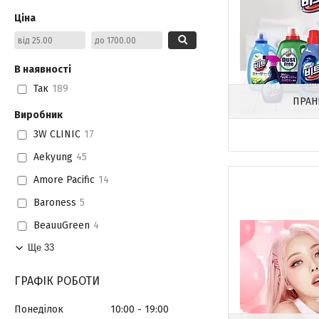
Ціна
В наявності
Так
189
ПРАН
Виробник
3W CLINIC
17
Aekyung
45
Amore Pacific
14
Baroness
5
BeauuGreen
4
Ще 33
ГРАФІК РОБОТИ
Понеділок
10:00
19:00