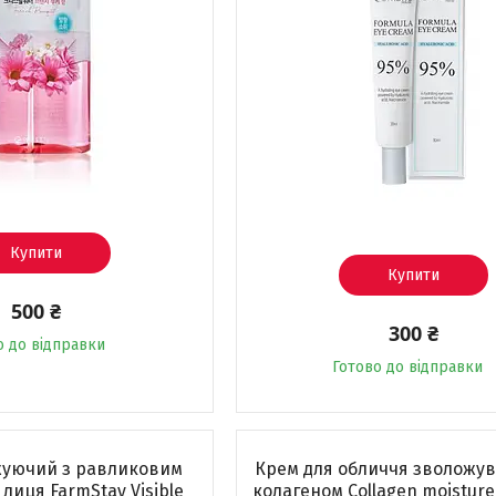
Купити
Купити
500 ₴
300 ₴
о до відправки
Готово до відправки
жуючий з равликовим
Крем для обличчя зволожув
лиця FarmStay Visible
колагеном Collagen moisture 