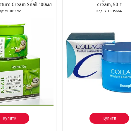
sture Cream Snail 100мл
cream, 50 г
УТП015765
УТП015664
Купити
Купити