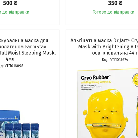
500 ₴
350 ₴
о до відправки
Готово до відправки
ожувальна маска для
Альгінатна маска Dr.Jart+ Cr
колагеном FarmStay
Mask with Brightening Vit
Full Moist Sleeping Mask,
освітлювальна 44 г
4мл
УТП015674
УТП016098