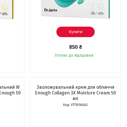
Купити
850 ₴
Готово до відправки
альний W
Зволожувальний крем для обличчя
 Enough 50
Enough Collagen 3X Moisture Cream 50
мл
УТП016043