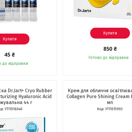
Купити
Купити
850 ₴
45 ₴
Готово до відправки
о до відправки
ка Dr.Jart+ Cryo Rubber
Крем для обличчя освітлюв
turizing Hyaluronic Acid
Collagen Pure Shining Cream
жувальна 44 г
мл
УТП016040
УТП015903