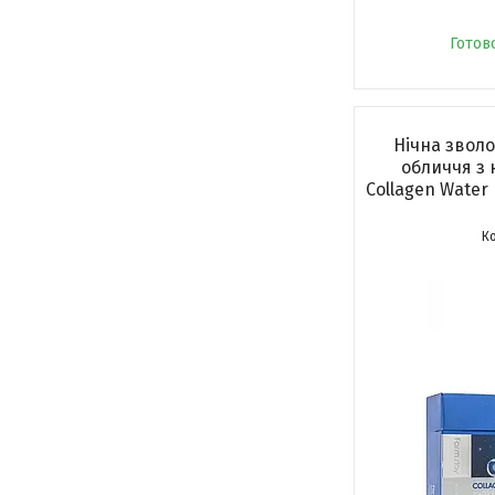
Готов
Нічна звол
обличчя з 
Collagen Water 