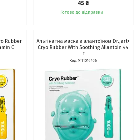
45 ₴
Готово до відправки
yo Rubber
Альгінатна маска з алантоїном Dr.Jart+
amin C
Cryo Rubber With Soothing Allantoin 44
г
УТП016406