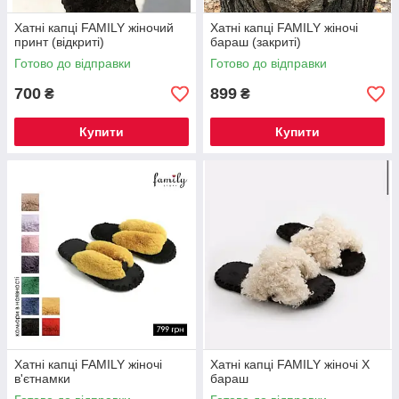
Хатні капці FAMILY жіночий
Хатні капці FAMILY жіночі
принт (відкриті)
бараш (закриті)
Готово до відправки
Готово до відправки
700
899
₴
₴
Купити
Купити
Хатні капці FAMILY жіночі
Хатні капці FAMILY жіночі Х
в'єтнамки
бараш