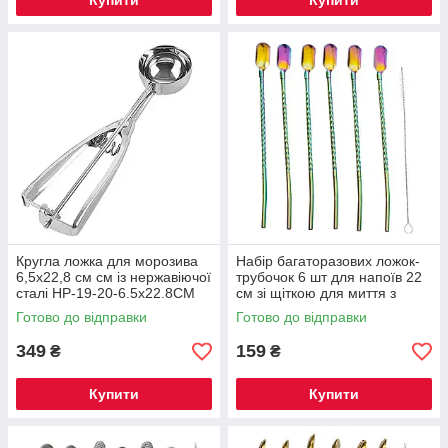
Купити
Купити
Кругла ложка для морозива
Набір багаторазових ложок-
6,5х22,8 см см із нержавіючої
трубочок 6 шт для напоїв 22
сталі HP-19-20-6.5x22.8CM
см зі щіткою для миття з
нержавіючої сталі Хамелеон
Готово до відправки
Готово до відправки
HP-20-21
349
159
₴
₴
Купити
Купити