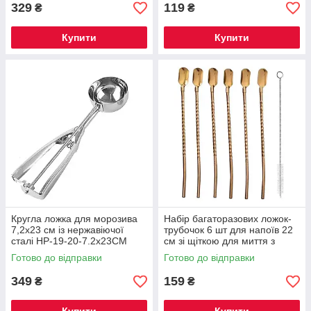
329
119
₴
₴
Купити
Купити
Кругла ложка для морозива
Набір багаторазових ложок-
7,2х23 см із нержавіючої
трубочок 6 шт для напоїв 22
сталі HP-19-20-7.2x23CM
см зі щіткою для миття з
нержавіючої сталі Бронзовий
Готово до відправки
Готово до відправки
HP-20-20
349
159
₴
₴