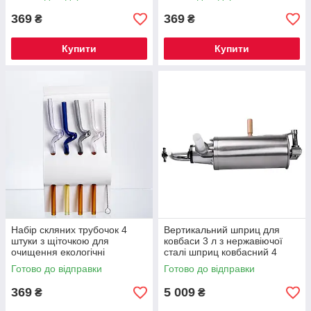
напоїв HP-34-122
напоїв HP-34-123
369
369
₴
₴
Купити
Купити
Набір скляних трубочок 4
Вертикальний шприц для
штуки з щіточкою для
ковбаси 3 л з нержавіючої
очищення екологічні
сталі шприц ковбасний 4
соломинки для коктейлів
насадки 16788-7
Готово до відправки
Готово до відправки
напоїв HP-34-124
369
5 009
₴
₴