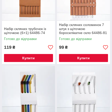
Набір скляних соломинок 7
Набір скляних трубочок із
штук з щіточкою
щіточкою (6+1) 64486-74
боросилікатне скло 64486-81
Готово до відправки
Готово до відправки
119
99
₴
₴
Купити
Купити