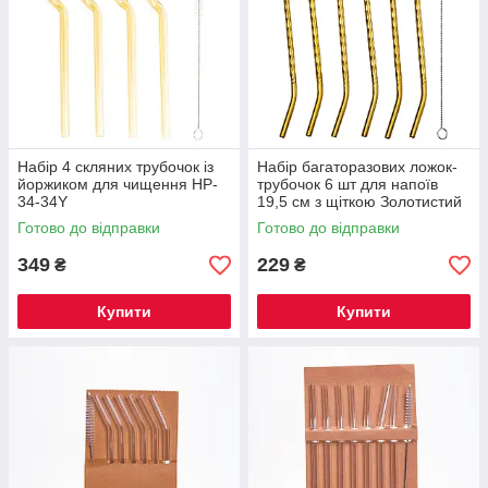
Набір 4 скляних трубочок із
Набір багаторазових ложок-
йоржиком для чищення HP-
трубочок 6 шт для напоїв
34-34Y
19,5 см з щіткою Золотистий
HP-20-56
Готово до відправки
Готово до відправки
349
229
₴
₴
Купити
Купити