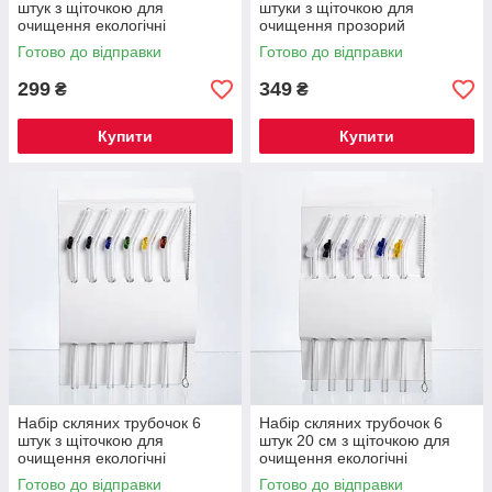
штук з щіточкою для
штуки з щіточкою для
очищення екологічні
очищення прозорий
соломинки для коктейлів
екологічні соломинки для
Готово до відправки
Готово до відправки
напоїв HP-34-97
коктейлів напоїв HP-34-98
299
349
₴
₴
Купити
Купити
Набір скляних трубочок 6
Набір скляних трубочок 6
штук з щіточкою для
штук 20 см з щіточкою для
очищення екологічні
очищення екологічні
соломинки для коктейлів
соломинки для коктейлів
Готово до відправки
Готово до відправки