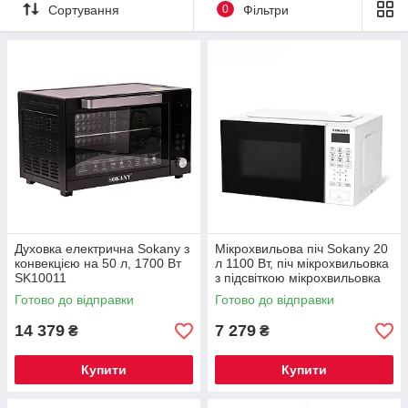
Сортування
0
Фільтри
Духовка електрична Sokany з
Мікрохвильова піч Sokany 20
конвекцією на 50 л, 1700 Вт
л 1100 Вт, піч мікрохвильовка
SK10011
з підсвіткою мікрохвильовка
для розігрівання SK-10018
Готово до відправки
Готово до відправки
14 379
7 279
₴
₴
Купити
Купити