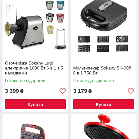
Овочерізка Sokany Lugi
електрична 1000 Вт 6 в 1 з 5
Мультипекар Sokany SK-908
насадками
6 в 1 750 Вт
багатофункціональна SK-
Готово до відправки
Готово до відправки
1178
3 399
3 179
₴
₴
Купити
Купити