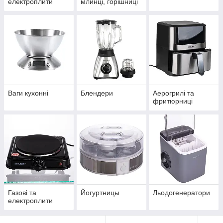
електроплити
млинці, горішниці
Ваги кухонні
Блендери
Аерогрилі та
фритюрниці
Газові та
Йогуртницы
Льодогенератори
електроплити