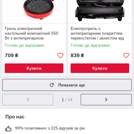
Гриль електричний
Електрогриль з
настільний компактний 550
антипригарним покриттям,
Вт з антипригарною
термостатом і захистом від
поверхнею Sokany SK-BBQ-
перегріву 750 Вт Sokany SK-
Готово до відправки
Готово до відправки
853
116
709
839
₴
₴
Купити
Купити
Показати ще
1
/ 14
Про нас
99% позитивних з 225 відгуків за рік