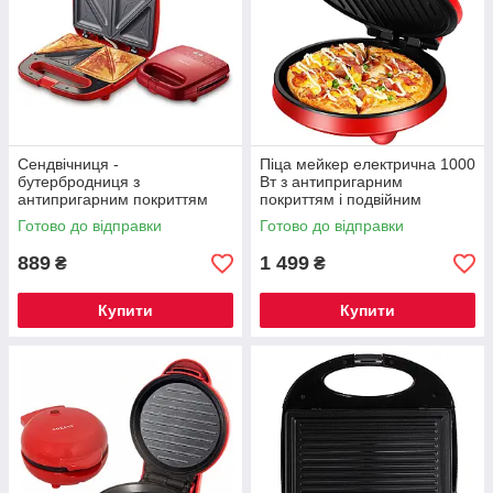
Сендвічниця -
Піца мейкер електрична 1000
бутербродниця з
Вт з антипригарним
антипригарним покриттям
покриттям і подвійним
Sokany SK-08051
нагріванням Sokany SK-
Готово до відправки
Готово до відправки
08013
889
1 499
₴
₴
Купити
Купити