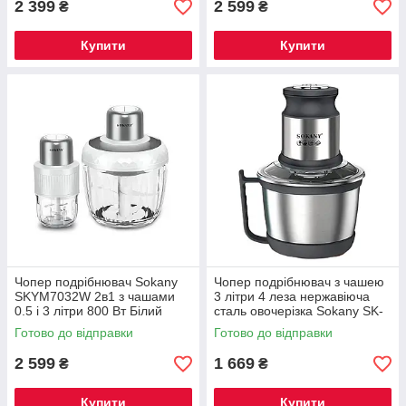
2 399
2 599
₴
₴
Купити
Купити
Чопер подрібнювач Sokany
Чопер подрібнювач з чашею
SKYM7032W 2в1 з чашами
3 літри 4 леза нержавіюча
0.5 і 3 літри 800 Вт Білий
сталь овочерізка Sokany SK-
7027
Готово до відправки
Готово до відправки
2 599
1 669
₴
₴
Купити
Купити