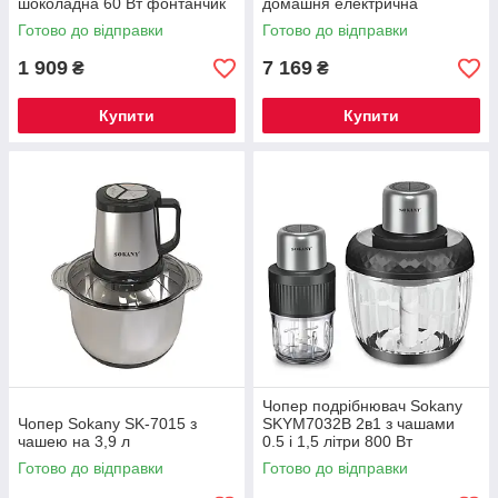
шоколадна 60 Вт фонтанчик
домашня електрична
для вечірки, весілля SK-
хлібопічка SK-08146
Готово до відправки
Готово до відправки
07069
1 909
7 169
₴
₴
Купити
Купити
Чопер подрібнювач Sokany
Чопер Sokany SK-7015 з
SKYM7032B 2в1 з чашами
чашею на 3,9 л
0.5 і 1,5 літри 800 Вт
Готово до відправки
Готово до відправки