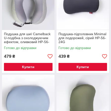
Подушка для шиї Camelback
Подушка-підголовник Minimal
U-подібна з охолоджуючим
для подорожей, сірий HP-56-
ефектом, оливковий HP-56-
24G
19OL
Готово до відправки
Готово до відправки
479
439
₴
₴
Купити
Купити