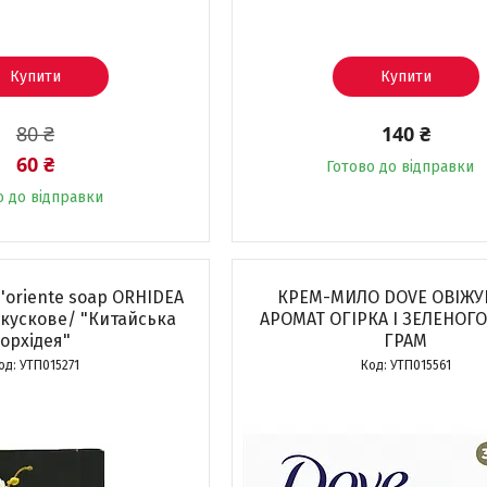
Купити
Купити
80 ₴
140 ₴
60 ₴
Готово до відправки
о до відправки
d'oriente soap ORHIDEA
КРЕМ-МИЛО DOVE ОВІЖ
/кускове/ "Китайська
АРОМАТ ОГІРКА І ЗЕЛЕНОГО
орхідея"
ГРАМ
УТП015271
УТП015561