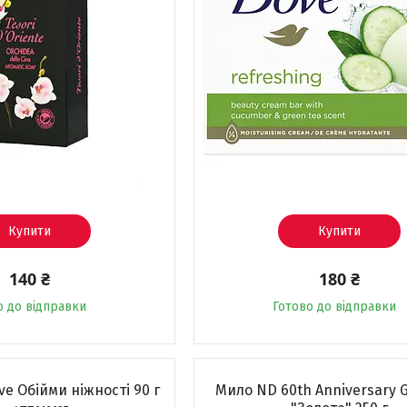
Купити
Купити
140 ₴
180 ₴
о до відправки
Готово до відправки
e Обійми ніжності 90 г
Мило ND 60th Anniversary G