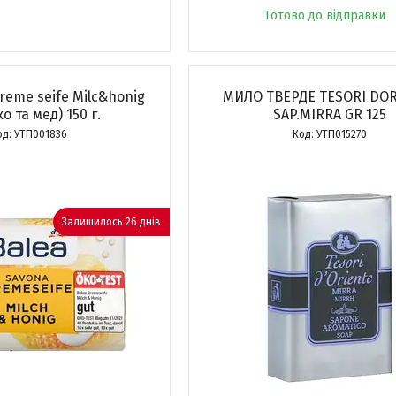
Готово до відправки
reme seife Milc&honig
МИЛО ТВЕРДЕ TESORI DO
о та мед) 150 г.
SAP.MIRRA GR 125
УТП001836
УТП015270
Залишилось 26 днів