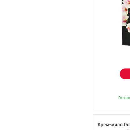
Готов
Крем-мило Dov