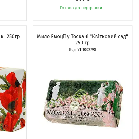
Готово до відправки
к" 250гр
Мило Емоції у Тоскані "Квітковий сад"
250 гр
УТП002798