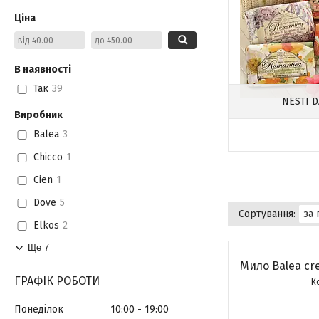
Ціна
В наявності
Так
39
NESTI 
Виробник
Balea
3
Chicco
1
Cien
1
Dove
5
Elkos
2
Ще 7
Мило Balea cre
ГРАФІК РОБОТИ
Понеділок
10:00
19:00