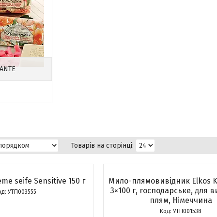
DANTE
me seife Sensitive 150 г
Мило-плямовивідник Elkos Ke
3×100 г, господарське, для 
УТП003555
плям, Німеччина
УТП001538