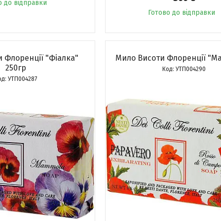
о до відправки
Готово до відправки
 Флоренції "Фіалка"
Мило Висоти Флоренції "Ма
250гр
УТП004290
УТП004287