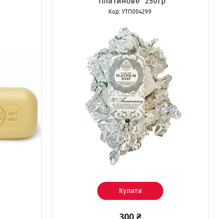
"Платинове" 250гр
УТП004299
Купити
300 ₴