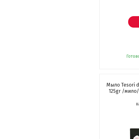
Готов
Мыло Tesori 
125gr /мило