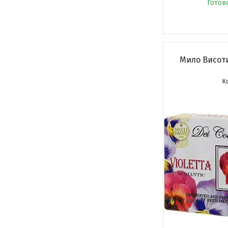
Готов
Мило Висоти