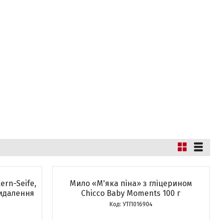
rn-Seife,
Мило «М'яка піна» з гліцерином
видалення
Chicco Baby Moments 100 г
УТП016904