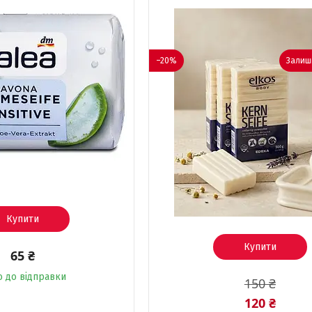
–20%
Залиши
Купити
Купити
65 ₴
о до відправки
150 ₴
120 ₴