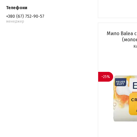
+380 (67) 752-90-57
менеджер
Мило Balea c
(молок
–25%