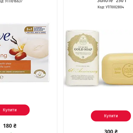
"Золоте" 250 г
УТП016637
УТП002804
Купити
Купити
180 ₴
300 ₴