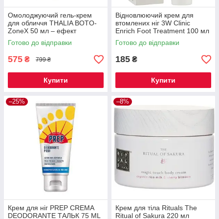
Омолоджуючий гель-крем
Відновлюючий крем для
для обличчя THALIA BOTO-
втомлених ніг 3W Clinic
ZoneX 50 мл – ефект
Enrich Foot Treatment 100 мл
ботоксу, розгладження
Готово до відправки
Готово до відправки
зморшок
575
185
₴
₴
799 ₴
Купити
Купити
–25%
–8%
Крем для ніг PREP CREMA
Крем для тіла Rituals The
DEODORANTE ТАЛЬК 75 ML
Ritual of Sakura 220 мл