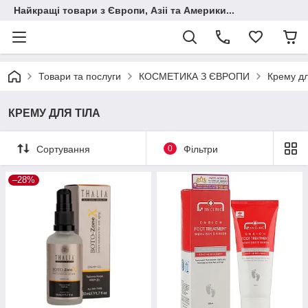
Найкращі товари з Європи, Азіі та Америки...
Товари та послуги
КОСМЕТИКА З ЄВРОПИ
Крему для
КРЕМУ ДЛЯ ТІЛА
Сортування
0
Фільтри
–28%