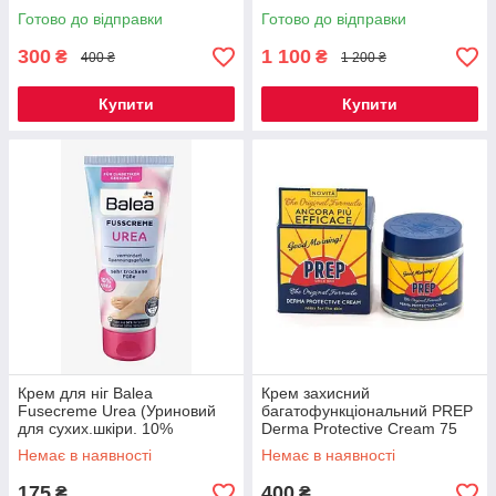
Готово до відправки
Готово до відправки
300
1 100
₴
₴
400 ₴
1 200 ₴
Купити
Купити
Крем для ніг Balea
Крем захисний
Fusecreme Urea (Уриновий
багатофункціональний PREP
для сухих.шкіри. 10%
Derma Protective Cream 75
сечовини) 100 мл.
мл
Немає в наявності
Немає в наявності
175
400
₴
₴