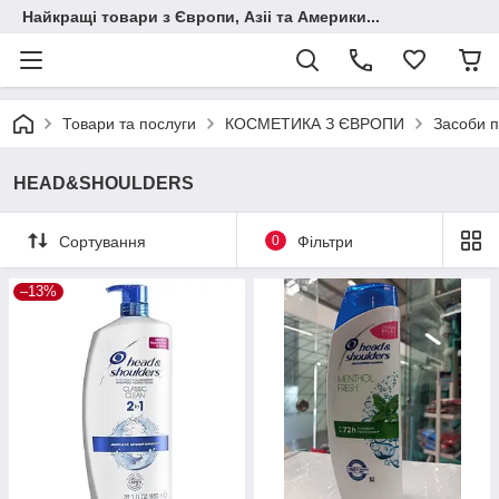
Найкращі товари з Європи, Азіі та Америки...
Товари та послуги
КОСМЕТИКА З ЄВРОПИ
Засоби п
HEAD&SHOULDERS
Сортування
0
Фільтри
–13%