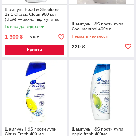
Шампунь Head & Shoulders
2in1 Classic Clean 950 мл
(USA) — захист від лупи та
щоденна свіжість
Шампунь H&S проти лупи
Готово до відправки
Cool menthol 400мл
1 300
Немає в наявності
₴
1 500 ₴
220
₴
Купити
Шампунь H&S проти лупи
Шампунь H&S проти лупи
Citrus Fresh 400 мл
Apple fresh 400мл