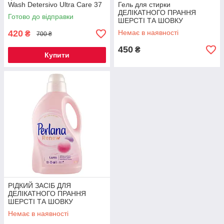
Wash Detersivo Ultra Care 37
Гель для стирки
прань 1480 мл (шелк,
ДЕЛІКАТНОГО ПРАННЯ
Готово до відправки
шерсть, кашемир и
ШЕРСТІ ТА ШОВКУ
синтетика)
PERLANA LAVANDA 1440 ML
420
Немає в наявності
₴
700 ₴
24 стирки
450
₴
Купити
РІДКИЙ ЗАСІБ ДЛЯ
ДЕЛІКАТНОГО ПРАННЯ
ШЕРСТІ ТА ШОВКУ
PERLANA CLASSICO 1440
Немає в наявності
ML