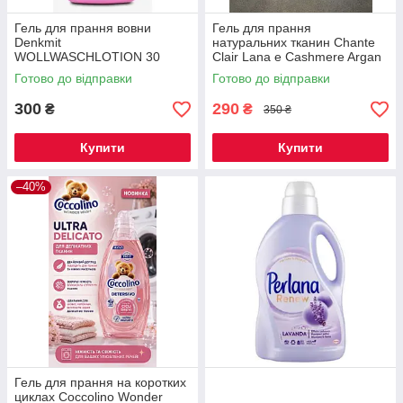
Гель для прання вовни
Гель для прання
Denkmit
натуральних тканин Chante
WOLLWASCHLOTION 30
Clair Lana e Cashmere Argan
пран. 1,5л.
900 мл, 18 прань, для шерсті,
Готово до відправки
Готово до відправки
шовку та кашеміру
300
290
₴
₴
350 ₴
Купити
Купити
–40%
Гель для прання на коротких
циклах Coccolino Wonder