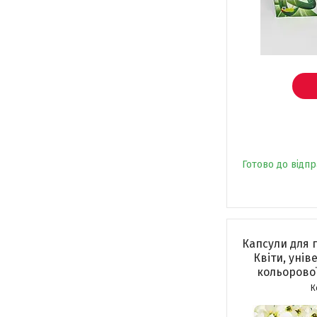
Готово до відп
Капсули для п
Квіти, уніве
кольорової