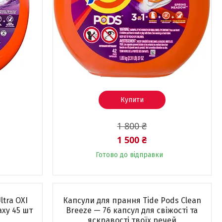
Купити
1 800 ₴
1 500 ₴
Готово до відправки
ltra OXI
Капсули для прання Tide Pods Clean
ху 45 шт
Breeze — 76 капсул для свіжості та
яскравості твоїх речей