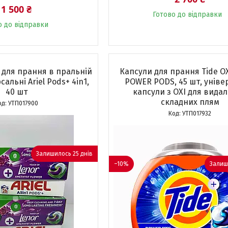
1 500 ₴
Готово до відправки
о до відправки
 для прання в пральній
Капсули для прання Tide O
альні Ariel Pods+ 4in1,
POWER PODS, 45 шт, уніве
40 шт
капсули з OXI для вида
складних плям
УТП017900
УТП017932
Залишилось 25 днів
–10%
Залиш