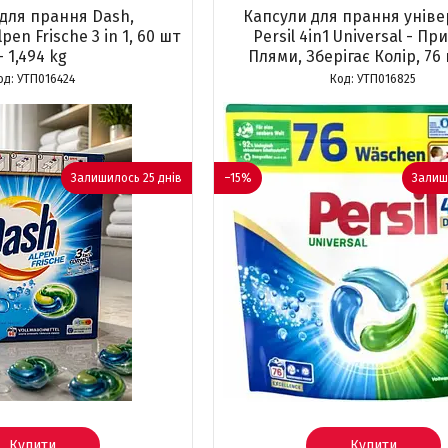
для прання Dash,
Капсули для прання уніве
pen Frische 3 in 1, 60 шт
Persil 4in1 Universal - П
- 1,494 kg
Плями, Зберігає Колір, 76
УТП016424
УТП016825
Залишилось 25 днів
–15%
Залиш
Купити
Купити