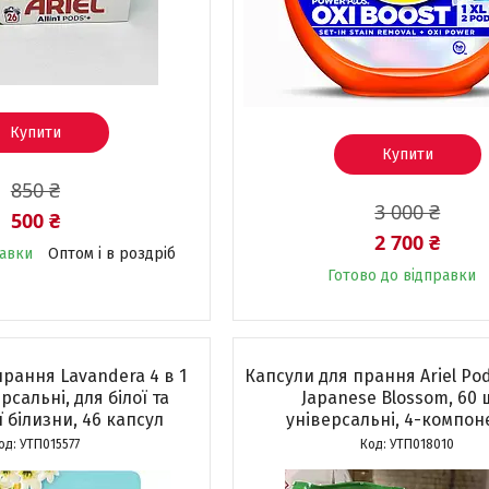
Купити
Купити
850 ₴
3 000 ₴
500 ₴
2 700 ₴
равки
Оптом і в роздріб
Готово до відправки
рання Lavandera 4 в 1
Капсули для прання Ariel Pods
рсальні, для білої та
Japanese Blossom, 60 ш
 білизни, 46 капсул
універсальні, 4-компон
УТП015577
УТП018010