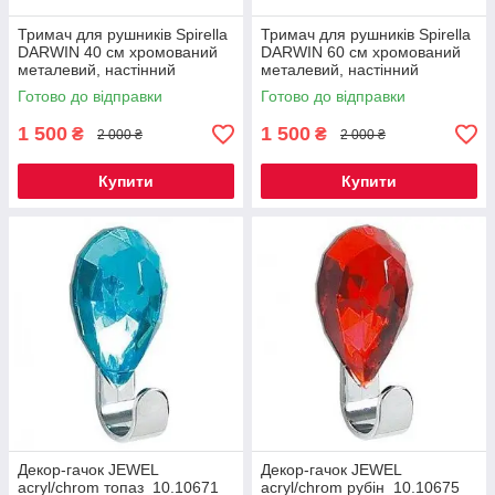
Тримач для рушників Spirella
Тримач для рушників Spirella
DARWIN 40 см хромований
DARWIN 60 см хромований
металевий, настінний
металевий, настінний
полотенцедержатель для
рушникотримач для ванної
Готово до відправки
Готово до відправки
ванної кімнати
кімнати
1 500
1 500
₴
₴
2 000 ₴
2 000 ₴
Купити
Купити
Декор-гачок JEWEL
Декор-гачок JEWEL
acryl/chrom топаз_10.10671
acryl/chrom рубін_10.10675