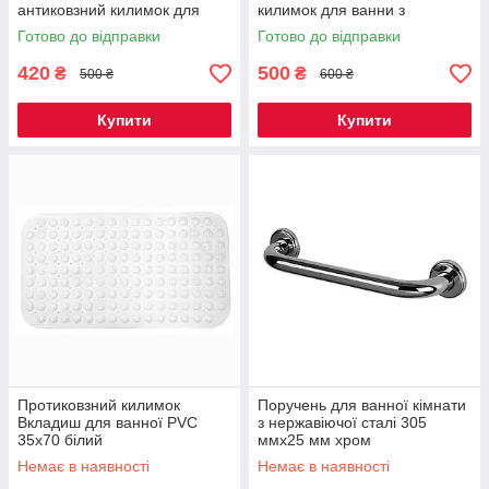
антиковзний килимок для
килимок для ванни з
ванни з присосками, PVC,
присосками, захисний
Готово до відправки
Готово до відправки
захист від ковзання
килимок від ковзання
420
500
₴
₴
500 ₴
600 ₴
Купити
Купити
Протиковзний килимок
Поручень для ванної кімнати
Вкладиш для ванної PVC
з нержавіючої сталі 305
35x70 білий
ммх25 мм хром
Немає в наявності
Немає в наявності