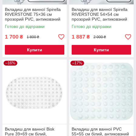
Вкладиш для ванної Spirella
Вкладиш для ванної Spirella
RIVERSTONE 75×36 см
RIVERSTONE 54×54 см
прозорий PVC, антиковзний
прозорий PVC, антиковзний
килимок у ванну на
килимок на присосках для
Готово до відправки
Готово до відправки
присосках, Швейцарія
ванни, Швейцарія
1 700
1 887
₴
₴
1 800 ₴
2 000 ₴
Купити
Купити
–16%
–17%
Вкладиш для ванної Bisk
Вкладиш для ванної PVC
Pure 39×69 см білий,
55×55 см білий, антиковзний