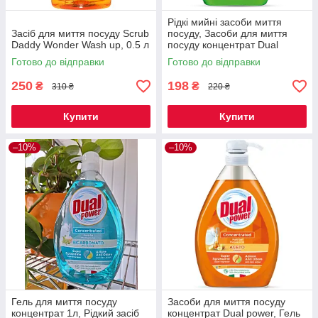
Рідкі мийні засоби миття
Засіб для миття посуду Scrub
посуду, Засоби для миття
Daddy Wonder Wash up, 0.5 л
посуду концентрат Dual
power LEMON 1л
Готово до відправки
Готово до відправки
250
198
₴
₴
310 ₴
220 ₴
Купити
Купити
–10%
–10%
Гель для миття посуду
Засоби для миття посуду
концентрат 1л, Рідкий засіб
концентрат Dual power, Гель