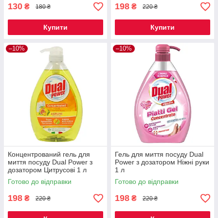
130
198
₴
₴
180 ₴
220 ₴
Купити
Купити
–10%
–10%
Концентрований гель для
Гель для миття посуду Dual
миття посуду Dual Power з
Power з дозатором Ніжні руки
дозатором Цитрусові 1 л
1 л
Готово до відправки
Готово до відправки
198
198
₴
₴
220 ₴
220 ₴