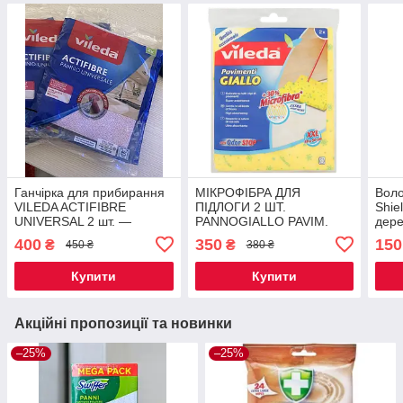
Ганчірка для прибирання
МІКРОФІБРА ДЛЯ
Воло
VILEDA ACTIFIBRE
ПІДЛОГИ 2 ШТ.
Shie
UNIVERSAL 2 шт. —
PANNOGIALLO PAVIM.
дере
висока ефективність у
PZ2 VILEDA
400
350
150
₴
₴
450 ₴
380 ₴
кожному прибиранні!
Купити
Купити
Акційні пропозиції та новинки
–25%
–25%