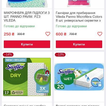
МІКРОФІБРА ДЛЯ ПІДЛОГИ 3
Ганчірки для прибирання
ШТ. PANNO PAVIM. PZ3
Vileda Panno Microfibra Colors
VILEDA
8 шт, універсальні серветки з
мікрофібри для дому
Готово до відправки
Готово до відправки
250
600
₴
₴
300 ₴
700 ₴
Купити
Купити
–14%
–13%
Серветки змінні до швабри
Вологі серветки для підлоги