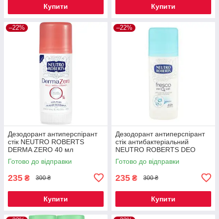
Купити
Купити
–22%
–22%
Дезодорант антиперспірант
Дезодорант антиперспірант
стік NEUTRO ROBERTS
стік антибактерiальний
DERMA ZERO 40 мл
NEUTRO ROBERTS DEO
STICK FRESCO 40 мл
Готово до відправки
Готово до відправки
235
235
₴
₴
300 ₴
300 ₴
Купити
Купити