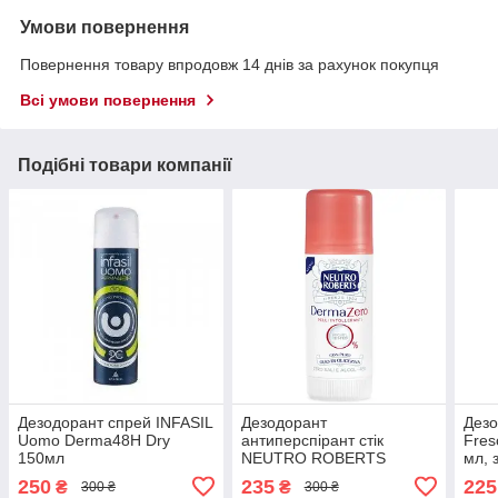
Умови повернення
Повернення товару впродовж 14 днів за рахунок покупця
Всі умови повернення
Подібні товари компанії
Дезодорант спрей INFASIL
Дезодорант
Дезо
Uomo Derma48H Dry
антиперспірант стік
Fres
150мл
NEUTRO ROBERTS
мл, 
DERMA ZERO 40 мл
годи
250
235
225
₴
₴
300 ₴
300 ₴