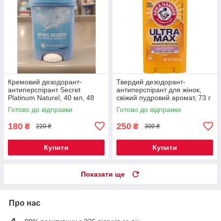
Кремовий дезодорант-
Твердий дезодорант-
антиперспірант Secret
антиперспірант для жінок,
Platinum Naturel, 40 мл, 48
свіжий пудровий аромат, 73 г
годин захисту від поту та
Arm & Hammer
Готово до відправки
Готово до відправки
запаху
180
250
₴
₴
220 ₴
300 ₴
Купити
Купити
Показати ще
Про нас