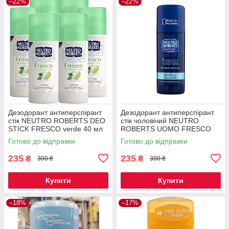
–22%
–22%
Дезодорант антиперспірант
Дезодорант антиперспірант
стік NEUTRO ROBERTS DEO
стік чоловічий NEUTRO
STICK FRESCO verde 40 мл
ROBERTS UOMO FRESCO
STICK 40 мл
Готово до відправки
Готово до відправки
235
235
₴
₴
300 ₴
300 ₴
Купити
Купити
–18%
–17%