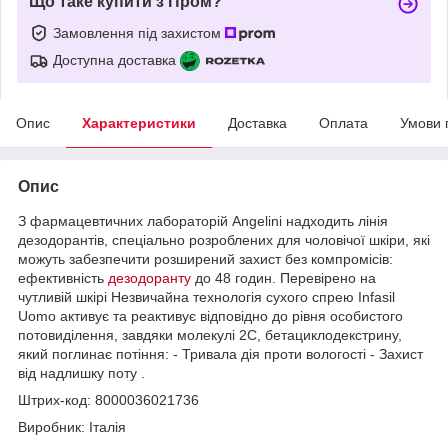
Що таке купити з Пром?
Замовлення під захистом
Доступна доставка
Опис
Характеристики
Доставка
Оплата
Умови 
Опис
З фармацевтичних лабораторій Angelini надходить лінія
дезодорантів, спеціально розроблених для чоловічої шкіри, які
можуть забезпечити розширений захист без компромісів:
ефективність
дезодоранту
до 48 годин. Перевірено на
чутливій шкірі Незвичайна технологія сухого спрею Infasil
Uomo активує та реактивує відповідно до рівня особистого
потовиділення, завдяки молекулі 2С, бетациклодекстрину,
який поглинає потіння: - Тривала дія проти вологості - Захист
від надлишку поту .
Штрих-код: 8000036021736
Виробник: Італія