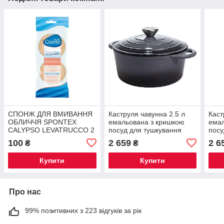
СПОНЖ ДЛЯ ВМИВАННЯ
Каструля чавунна 2.5 л
Каст
ОБЛИЧЧЯ SPONTEX
емальована з кришкою
емал
CALYPSO LEVATRUCCO 2
посуд для тушкування
посу
PZ
запікання томління
запі
100
2 659
2 6
₴
₴
кухонна Сіра HP-1-14-
кухо
GREY
BLU
Купити
Купити
Про нас
99% позитивних з 223 відгуків за рік