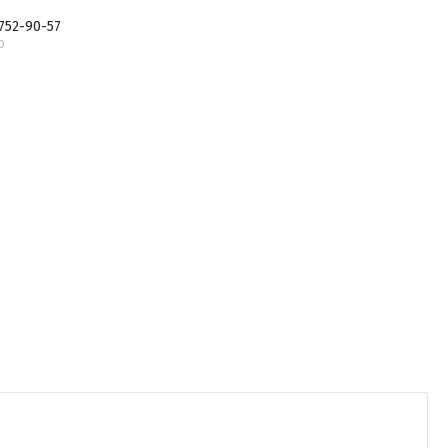
 752-90-57
р