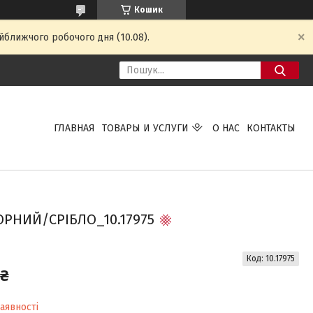
Кошик
йближчого робочого дня (10.08).
ГЛАВНАЯ
ТОВАРЫ И УСЛУГИ
О НАС
КОНТАКТЫ
ОРНИЙ/СРІБЛО_10.17975
Код:
10.17975
 ₴
аявності