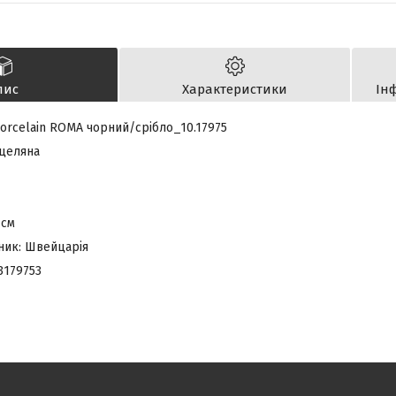
пис
Характеристики
Ін
porcelaіn ROMA чорний/срібло_10.17975
рцеляна
 см
ник: Швейцарія
3179753