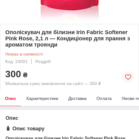
Ополіскувач для білизни Irin Fabric Softener
Pink Rose, 2,1 л — Кондиціонер для прання з
ароматом троянди
Немає в наявності
Код: 24001
Роздріб
300
₴
Мінімальна сума замовлення на сайті — 350 ₴
Опис
Характеристики
Доставка
Оплата
Умови п
Опис
🧴 Опис товару
Ополіскувач для білизни Irin Fabric Softener Pink Rose,