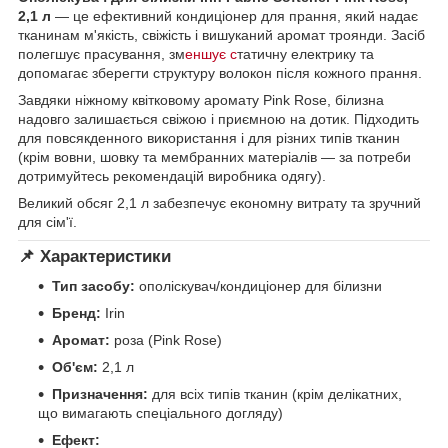
2,1 л
— це ефективний кондиціонер для прання, який надає
тканинам м'якість, свіжість і вишуканий аромат троянди. Засіб
полегшує прасування, зм
еншує с
татичну електрику та
допомагає зберегти структуру волокон після кожного прання.
Завдяки ніжному квітковому аромату Pink Rose, білизна
надовго залишається свіжою і приємною на дотик. Підходить
для повсякденного використання і для різних типів тканин
(крім вовни, шовку та мембранних матеріалів — за потреби
дотримуйтесь рекомендацій виробника одягу).
Великий обсяг 2,1 л забезпечує економну витрату та зручний
для сім'ї.
📌 Характеристики
Тип засобу:
ополіскувач/кондиціонер для білизни
Бренд:
Irin
Аромат:
роза (Pink Rose)
Об'єм:
2,1 л
Призначення:
для всіх типів тканин (крім делікатних,
що вимагають спеціального догляду)
Ефект: