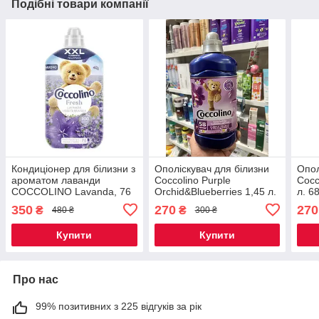
Подібні товари компанії
Кондиціонер для білизни з
Ополіскувач для білизни
Опол
ароматом лаванди
Coccolino Purple
Cocc
COCCOLINO Lavanda, 76
Orchid&Blueberries 1,45 л.
л. 6
прань, 1750 мл
58 прання
350
270
270
₴
₴
480 ₴
300 ₴
Купити
Купити
Про нас
99% позитивних з 225 відгуків за рік