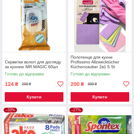
Полотенце для кухни
Серветки вологі для догляду
Profissimo Allzwecktücher
за кухнею MR.MAGIC 60шт.
Küchenzauber 2в1 5 St
Готово до відправки
Готово до відправки
124
200
₴
₴
200 ₴
300 ₴
Купити
Купити
–33%
–27%