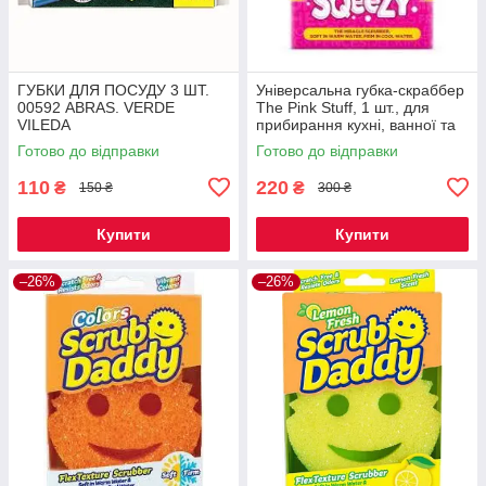
ГУБКИ ДЛЯ ПОСУДУ 3 ШТ.
Універсальна губка-скраббер
00592 ABRAS. VERDE
The Pink Stuff, 1 шт., для
VILEDA
прибирання кухні, ванної та
будинку
Готово до відправки
Готово до відправки
110
220
₴
₴
150 ₴
300 ₴
Купити
Купити
–26%
–26%