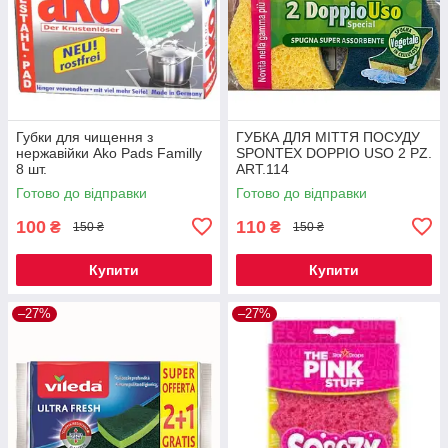
Губки для чищення з
ГУБКА ДЛЯ МІТТЯ ПОСУДУ
нержавійки Ako Pads Familly
SPONTEX DOPPIO USO 2 PZ.
8 шт.
ART.114
Готово до відправки
Готово до відправки
100
110
₴
₴
150 ₴
150 ₴
Купити
Купити
–27%
–27%