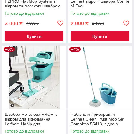
H2PRO Flat Mop System з
Leifheit відро + швабра Combi
відром та плоскою шваброю
M Evo
Готово до відправки
Готово до відправки
3 000
2 000
₴
₴
4 000 ₴
2 468 ₴
Купити
Купити
–8%
–7%
Швабра металева PROFI з
Набір для прибирання
відром для віджимання
Leifheit Clean Twist Mop Set
Leifheit, Набір для
Completo 55413, відро зі
прибирання швабра-стрічка з
шваброю та системою
Готово до відправки
Готово до відправки
відром
віджиму