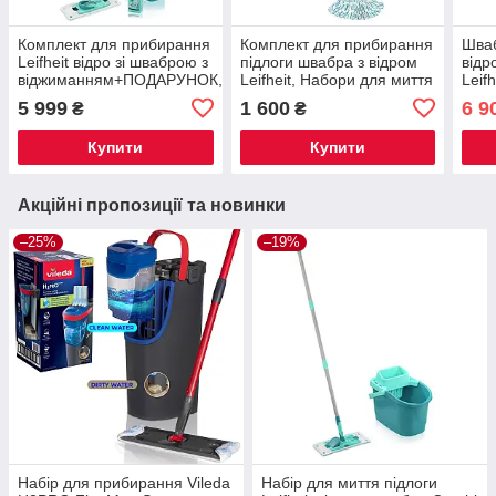
Комплект для прибирання
Комплект для прибирання
Шваб
Leifheit відро зі шваброю з
підлоги швабра з відром
відр
віджиманням+ПОДАРУНОК,
Leifheit, Набори для миття
Leif
Універсальна швабра з
підлоги швабра і відро з
при
5 999
1 600
6 9
₴
₴
відром з віджимом
віджимом Classic Mop
стрі
Купити
Купити
Акційні пропозиції та новинки
–25%
–19%
Набір для прибирання Vileda
Набір для миття підлоги