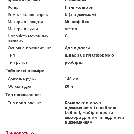
Колір
Різні кольори
Комплектація відром
Є (з віджимом)
Матеріал насадки
Мікрофібра
Матеріал ручки
метал
Наявність механізму
Є
віджиму
Основне призначення
Для підлоги
Тип
Швабра з платформою
Тип ручки
розбірна
Габаритні розміри
Довжина ручки
140 см
Об`єм відра
20 л
Тип призначення
Тип призначення
Комплект відро з
віджиманням і шваброю
Leifheit, Набір відро та
швабра для миття підлоги з
віджиманням
Приховати