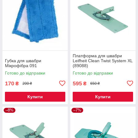
Платформа для швабри
Губка для швабри
Leifheit Clean Twist System XL
Мікрофібра 091
(89088)
Готово до відправки
Готово до відправки
170
595
₴
₴
200 ₴
650 ₴
Купити
Купити
–8%
–7%