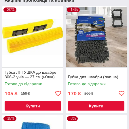
Акційні пропозиції та новинки
–30%
–15%
Губка ЛЯГУШКА до швабре
306-2 унів — 27 см (м'яка)
Губка для швабри (лапша)
Готово до відправки
Готово до відправки
105
170
₴
₴
150 ₴
200 ₴
Купити
Купити
–15%
–8%