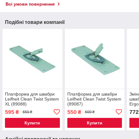
Всі умови повернення
Подібні товари компанії
Платформа для швабри
Платформа для швабри
Змін
Leifheit Clean Twist System
Leifheit Clean Twist System
шваб
XL (89088)
(89087)
Ergo
595
550
772
₴
₴
650 ₴
600 ₴
Купити
Купити