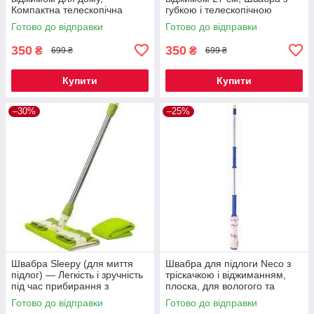
Компактна телескопічна
губкою і телескопічною
швабра для прибирання
ручкою для дому
Готово до відправки
Готово до відправки
підлоги
350
350
₴
₴
699 ₴
699 ₴
Купити
Купити
–30%
–25%
Швабра Sleepy (для миття
Швабра для підлоги Neco з
підлог) — Легкість і зручність
тріскачкою і віджиманням,
під час прибирання з
плоска, для вологого та
Вологими Серветками
сухого прибирання
Готово до відправки
Готово до відправки