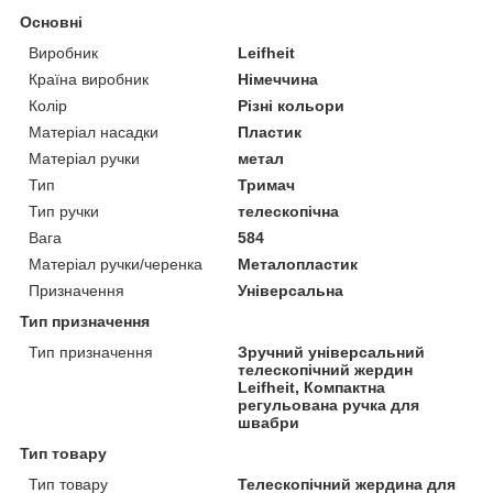
Основні
Виробник
Leifheit
Країна виробник
Німеччина
Колір
Різні кольори
Матеріал насадки
Пластик
Матеріал ручки
метал
Тип
Тримач
Тип ручки
телескопічна
Вага
584
Матеріал ручки/черенка
Металопластик
Призначення
Універсальна
Тип призначення
Тип призначення
Зручний універсальний
телескопічний жердин
Leifheit, Компактна
регульована ручка для
швабри
Тип товару
Тип товару
Телескопічний жердина для