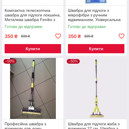
Компактна телескопічна
Швабра для підлоги з
швабра для підлоги локшина,
мікрофібри з ручним
Металева швабра Feniks з
віджиманням, Універсальна
ручним віджиманням
підлогова швабра для дому
Готово до відправки
Готово до відправки
Feniks
350
350
₴
₴
699 ₴
699 ₴
Купити
Купити
–50%
–50%
Професійна швабра з
Швабра для підлоги жаба з
віджимом для дому,
віджимом 27 см, Швабра з