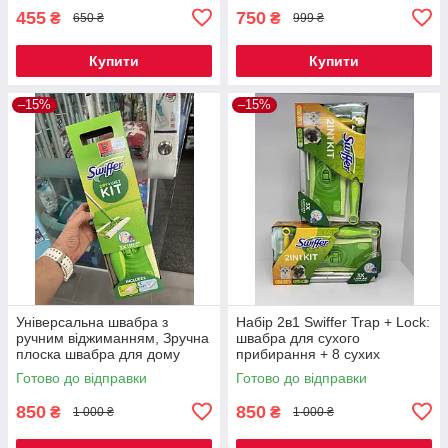
455
750
₴
₴
650 ₴
999 ₴
Купити
Купити
–15%
–15%
Універсальна швабра з
Набір 2в1 Swiffer Trap + Lock:
ручним віджиманням, Зручна
швабра для сухого
плоска швабра для дому
прибирання + 8 сухих
Swiffer Starter Kit 8D+3W
серветок і щітка для
Готово до відправки
Готово до відправки
видалення пилу
850
850
₴
₴
1 000 ₴
1 000 ₴