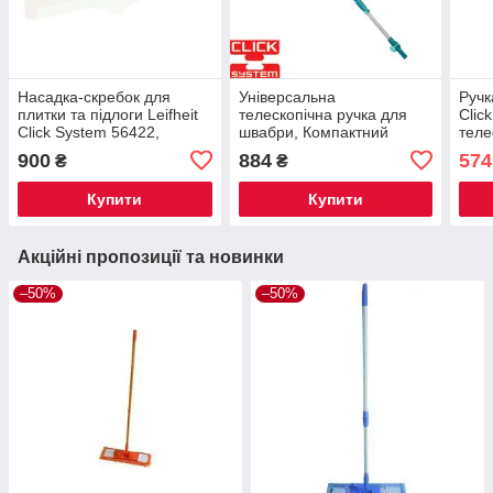
Насадка-скребок для
Універсальна
Ручк
плитки та підлоги Leifheit
телескопічна ручка для
Clic
Click System 56422,
швабри, Компактний
теле
гумовий водозгін для
держак рукоятка для
шваб
900
884
574
₴
₴
ванної кімнати, 45 см,
швабри Click System
Німеччина
Купити
Купити
Акційні пропозиції та новинки
–50%
–50%