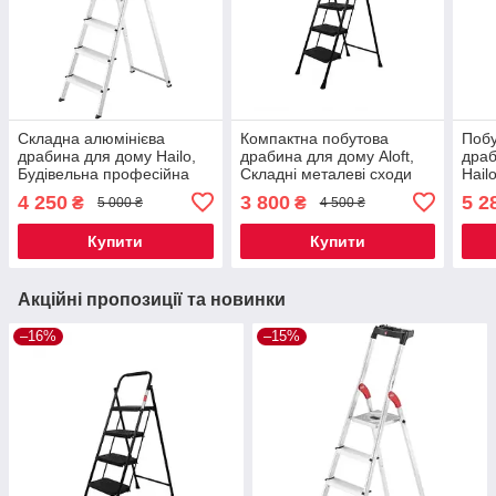
Складна алюмінієва
Компактна побутова
Побу
драбина для дому Hailo,
драбина для дому Aloft,
драб
Будівельна професійна
Складні металеві сходи
Hail
драбина 4 ступені.
для квартири на 4
алюм
4 250
3 800
5 2
₴
₴
5 000 ₴
4 500 ₴
сходинки
квар
Купити
Купити
Акційні пропозиції та новинки
–16%
–15%