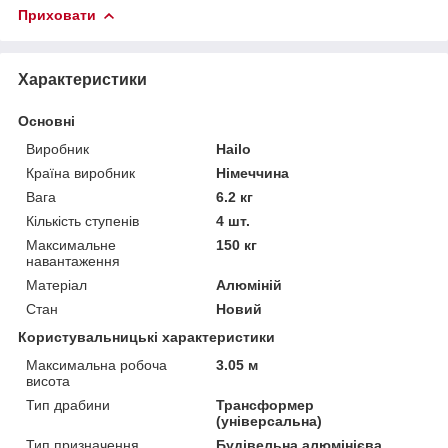
Приховати
Характеристики
Основні
Виробник
Hailo
Країна виробник
Німеччина
Вага
6.2 кг
Кількість ступенів
4 шт.
Максимальне
150 кг
навантаження
Матеріал
Алюміній
Стан
Новий
Користувальницькі характеристики
Максимальна робоча
3.05 м
висота
Тип драбини
Трансформер
(універсальна)
Тип призначення
Будівельна алюмінієва