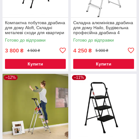
Компактна побутова драбина
Складна алюмінієва драбина
для дому Aloft, Складні
для дому Hailo, Будівельна
металеві сходи для квартири
професійна драбина 4
на 4 сходинки
ступені.
Готово до відправки
Готово до відправки
3 800
4 250
₴
₴
4 500 ₴
5 000 ₴
Купити
Купити
–12%
–11%