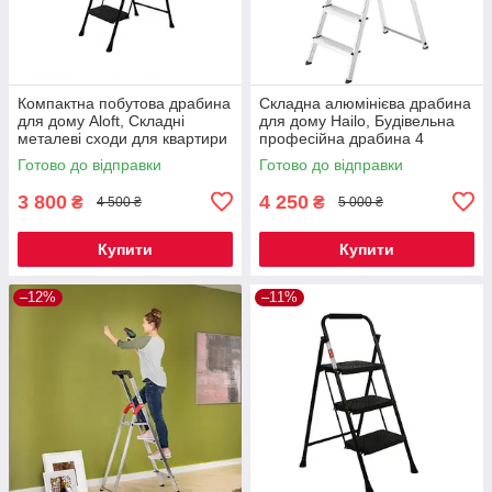
Компактна побутова драбина
Складна алюмінієва драбина
для дому Aloft, Складні
для дому Hailo, Будівельна
металеві сходи для квартири
професійна драбина 4
на 4 сходинки
ступені.
Готово до відправки
Готово до відправки
3 800
4 250
₴
₴
4 500 ₴
5 000 ₴
Купити
Купити
–12%
–11%