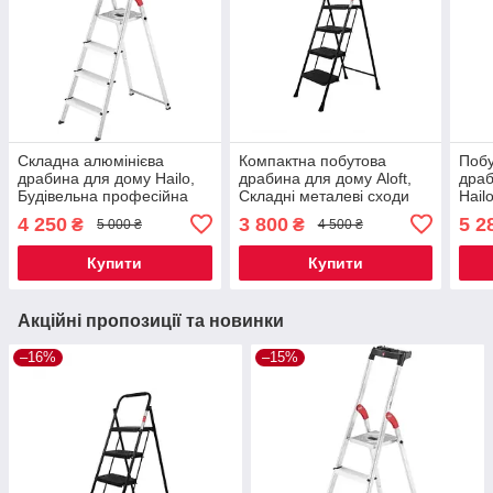
Складна алюмінієва
Компактна побутова
Побу
драбина для дому Hailo,
драбина для дому Aloft,
драб
Будівельна професійна
Складні металеві сходи
Hail
драбина 4 ступені.
для квартири на 4
алюм
4 250
3 800
5 2
₴
₴
5 000 ₴
4 500 ₴
сходинки
квар
Купити
Купити
Акційні пропозиції та новинки
–16%
–15%