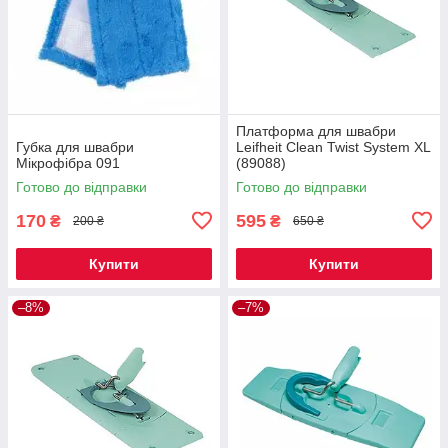
Платформа для швабри
Губка для швабри
Leifheit Clean Twist System XL
Мікрофібра 091
(89088)
Готово до відправки
Готово до відправки
170
595
₴
₴
200 ₴
650 ₴
Купити
Купити
–8%
–7%