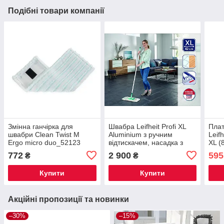
Подібні товари компанії
Змінна ганчірка для
Швабра Leifheit Profi XL
Пла
швабри Clean Twist M
Aluminium з ручним
Leif
Ergo micro duo_52123
відтискачем, насадка з
XL (
мікрофібри 42 см, для всіх
772
2 900
595
₴
₴
типів підлог
Купити
Купити
Акційні пропозиції та новинки
–30%
–15%