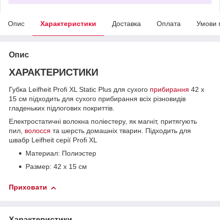
Опис
Характеристики
Доставка
Оплата
Умови 
Опис
ХАРАКТЕРИСТИКИ
Губка Leifheit Profi XL Static Plus для сухого
прибирання
42 х
15 см підходить для сухого прибирання всіх різновидів
гладеньких підлогових покриттів.
Електростатичні волокна поліестеру, як магніт, притягують
пил,
волосся
та шерсть домашніх тварин. Підходить для
швабр Leifheit серії Profi XL
Материал: Полиэстер
Размер: 42 х 15 см
Приховати
Характеристики