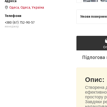
Одеса, Одеса, Україна
+380 (67) 752-90-57
менеджер
О
Підлогова
Опис:
Створена д
ефективно
простору р
Завдяки ре
налаштуват