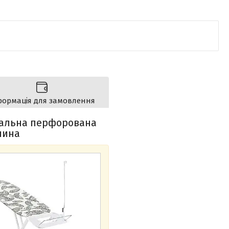
формація для замовлення
вальна перфорована
чина