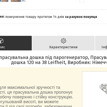
повернення товару протягом 14 днів
за рахунок покупця
пис
Характеристики
Ін
 прасувальна дошка під парогенератор, Прасу
дошка 120 на 38 Leifheit, Виробник: Німеч
ля максимальної зручності та
сті, ця прасувальна дошка пропонує
обочу поверхню і стійку конструкцію.
гульованій висоті, ви можете
и її під свої потреби, забезпечуючи