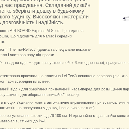
ід час прасування. Складаний дизайн
легко зберігати дошку в будь-якому
шого будинку. Високоякісні матеріали
довговічність і надійність.
ошка AIR BOARD Express M Solid. Це надлегка
ошка, що підходить для малих і середніх
тв.
огії "Thermo-Reflect" (дошка та спеціальне покриття
ло і частково пару від праски
їх назад на одяг = одяг прасується з обох боків одночасно), прасування
патентована прасувальна пластина Lei-Tec® оснащена перфорацією, яка 
ої пари всередині пластини.
аний відсік для зберігання призначений насамперед для розміщення пар
вуватися і для зберігання звичайної праски).
 в місцях з'єднання мають автоматичне вирівнювання при встановленні н
 натисніть на прасувальну дошку, і вона вирівняється).
ве регулювання висоти від 76-100 см. Надзвичайно міцна і стійка конст
атеріалів, стійких до іржі.
рма прасувальної дошки дозволяє легко прасувати сорочки та футболки 