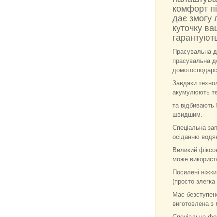
комфорт п
дає змогу 
куточку ва
гарантують 
Прасувальна д
прасувальна д
домогосподарс
Завдяки технол
акумулюють теп
та відбивають 
швидшим.
Спеціальна за
осіданню водян
Великий фіксов
може використо
Посилені ніжки
(просто злегка
Має безступене
виготовлена з м
Спеціальна фо