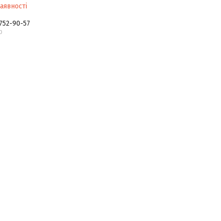
аявності
 752-90-57
р