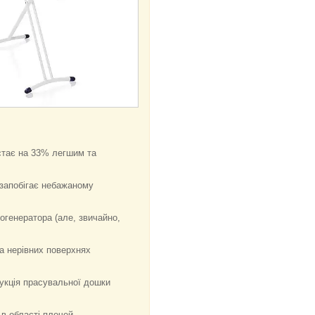
 стає на 33% легшим та
запобігає небажаному
огенератора (але, звичайно,
а нерівних поверхнях
рукція прасувальної дошки
в області плечей.