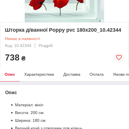
Шторка д/ванної Poppy pvc 180x200_10.42344
Немає в наявності
Код: 10.42344
Роздріб
738
₴
Опис
Характеристики
Доставка
Оплата
Умови п
Опис
Матеріал: вініл
Висота: 200 см.
Ширина: 180 см.
Верхній край з отворами для кілець