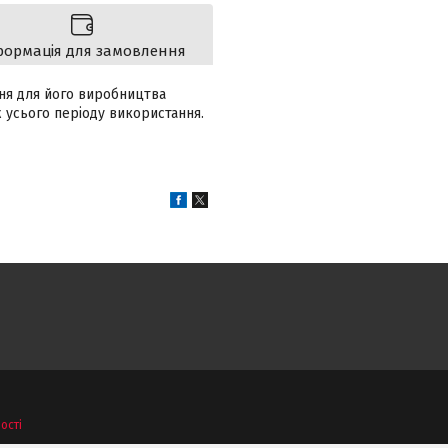
формація для замовлення
ння для його виробництва
вж усього періоду використання.
ості