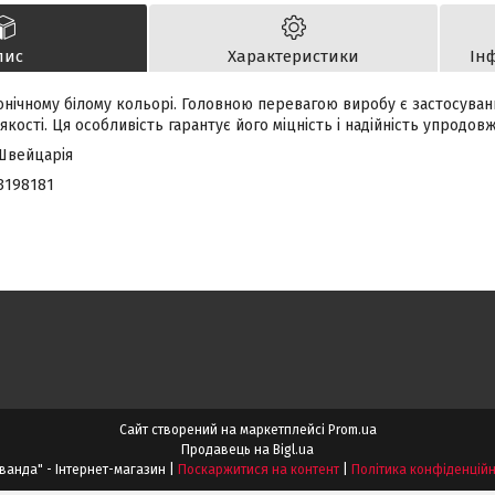
пис
Характеристики
Ін
онічному бiлому кольорі. Головною перевагою виробу є застосува
 якості. Ця особливість гарантує його міцність і надійність упродо
Швейцарія
3198181
Сайт створений на маркетплейсі
Prom.ua
Продавець на Bigl.ua
"Лаванда" - Інтернет-магазин |
Поскаржитися на контент
|
Політика конфіденційн