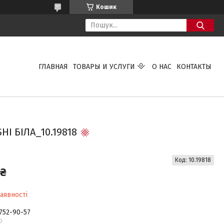
Кошик
ГЛАВНАЯ
ТОВАРЫ И УСЛУГИ
О НАС
КОНТАКТЫ
HI БІЛА_10.19818
Код:
10.19818
 ₴
аявності
 752-90-57
р