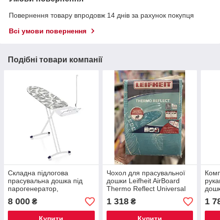
Повернення товару впродовж 14 днів за рахунок покупця
Всі умови повернення
Подібні товари компанії
Складна підлогова
Чохол для прасувальної
Комп
прасувальна дошка під
дошки Leifheit AirBoard
рука
парогенератор,
Thermo Reflect Universal
дошк
Перфорована
140×45 см,
дере
8 000
1 318
1 7
₴
₴
прасувальна дошка
термовідбивний чохол для
рука
Leifheit 130 на 38
ідеального прасування
Купити
Купити