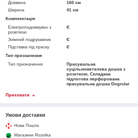
Довжина
160 см
Ширина
41 см
Комплектація
Електроподовжувач з
Є
розеткою
Знімний подрукавник
Є
Підставка під праску
Є
Тип призначення
Тип призначення
Прасувальна
суцільнометалева дошка з
розеткою, Складана
підлогова перфорована
прасувальна дошка Dogrular
Приховати
Умови доставки
Нова Пошта
Магазини Rozetka