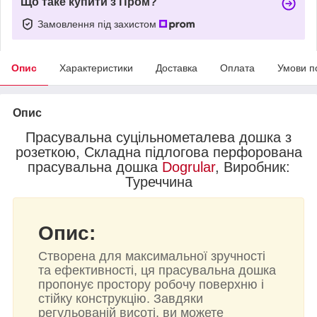
Що таке купити з Пром?
Замовлення під захистом
Опис
Характеристики
Доставка
Оплата
Умови п
Опис
Прасувальна суцільнометалева дошка з
розеткою, Складна підлогова перфорована
прасувальна дошка
Dogrular
, Виробник:
Туреччина
Опис:
Створена для максимальної зручності
та ефективності, ця прасувальна дошка
пропонує простору робочу поверхню і
стійку конструкцію. Завдяки
регульованій висоті, ви можете