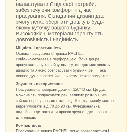
налаштувати її під свої потреби,
забезпечуючи комфорт під час
прасування. Складаний дизайн дає
змогу легко зберігати дошку в будь-
якому куточку вашого будинку.
Високоякісні матеріали гарантують
довговічність і надійність.
Міцність і практичність
Основа прасувальної дошки RACHEL -
суцільнометалева з перфорацією. Вона добре
пропускає пару та зайву вологу, що дає можливість
швидко та якісно розпрасувати будь-які речі. Така
основа дуже зносостійка і з часом не деформується.
Зручність використання
Прасувальна поверхня дошки - 120*40 см. Це дає
можливість попрасувати речі великих розмірів без
зайвих пересувань по стільниці. Висоту виробу можна
відрегулювати від 78 до 98 см. Функціональна
подвійна підставка для праски зручна і для правшів і
для лівшів.
Компактність
Прасувальна дошка RACHEL легко розкладається і