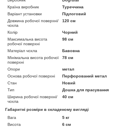
Виробник
Dogrular
Країна виробник
Туреччина
Варіант установки
Підлоговий
Довжина робочої поверхні/
120 см
чохла
Колір
Чорний
Максимальна висота
98 см
робочої поверхні
Матеріал чохла
Бавовна
Мінімальна висота робочої
78 см
поверхні
Опори
метал
Основа робочої поверхні
Перфорований метал
Стан
Новий
Тип
Дошка для прасування
Ширина робочої поверхні/
40 см
чохла
Габаритні розміри в складеному вигляді
Вага
5 кг
Висота
6 см