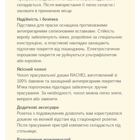
складається. Після використання її легко скласти і
заховати в призначене місце.
Надійність і безпека
Підставка для праски оснащена протиковзкими
антипригарними силіконовими вставками. Стійкість
виробу забезпечують ніжки, розроблені за спеціальною
конструкцією, а пластикові накладки захищають
підлогове покриття від пошкоджень. Електростатичне
порошкове покриття не руйнуються ультрафіолетом
або корозією.
Якісний чохол
Чохол прасувальної дошки RACHEL виготовлений зі
100% бавовни та захищений антипригарним покриттям.
М'яка поролонова підкладка забезпечує зручне
прасування. За необхідності, чохол можна легко зняти,
випрати або замінити.
Додаткові аксесуари
Розетка з подовжувачем дозволить вам користуватися
дошкою на великій відстані від стаціонарної розетки.
Після прасування пристрій компактно складається під
стільницю.
Розширення можливостей