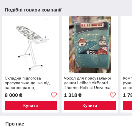
Подібні товари компанії
Складна підлогова
Чохол для прасувальної
Комп
прасувальна дошка під
дошки Leifheit AirBoard
рука
парогенератор,
Thermo Reflect Universal
дошк
Перфорована
140×45 см,
дере
8 000
1 318
1 7
₴
₴
прасувальна дошка
термовідбивний чохол для
рука
Leifheit 130 на 38
ідеального прасування
Купити
Купити
Про нас