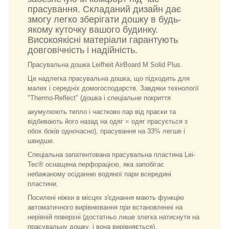
прасування. Складаний дизайн дає
змогу легко зберігати дошку в будь-
якому куточку вашого будинку.
Високоякісні матеріали гарантують
довговічність і надійність.
Прасувальна дошка Leifheit AirBoard M Solid Plus.
Це надлегка прасувальна дошка, що підходить для
малих і середніх домогосподарств. Завдяки технології
"Thermo-Reflect" (дошка і спеціальне покриття
акумулюють тепло і частково пар від праски та
відбивають його назад на одяг = одяг прасується з
обох боків одночасно), прасування на 33% легше і
швидше.
Спеціальна запатентована прасувальна пластина Lei-
Tec® оснащена перфорацією, яка запобігає
небажаному осіданню водяної пари всередині
пластини.
Посилені ніжки в місцях з'єднання мають функцію
автоматичного вирівнювання при встановленні на
нерівній поверхні (достатньо лише злегка натиснути на
прасувальну дошку, і вона вирівняється).