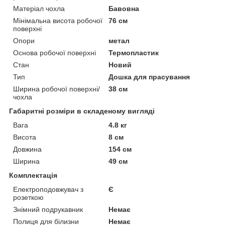
Матеріал чохла
Бавовна
Мінімальна висота робочої
76 см
поверхні
Опори
метал
Основа робочої поверхні
Термопластик
Стан
Новий
Тип
Дошка для прасування
Ширина робочої поверхні/
38 см
чохла
Габаритні розміри в складеному вигляді
Вага
4.8 кг
Висота
8 см
Довжина
154 см
Ширина
49 см
Комплектація
Електроподовжувач з
Є
розеткою
Знімний подрукавник
Немає
Полиця для білизни
Немає