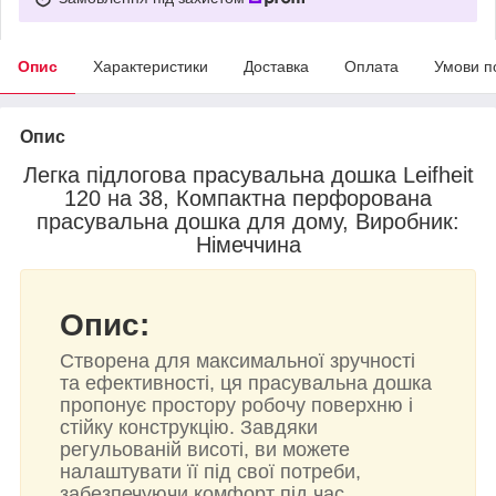
Опис
Характеристики
Доставка
Оплата
Умови п
Опис
Легка підлогова прасувальна дошка Leifheit
120 на 38, Компактна перфорована
прасувальна дошка для дому, Виробник:
Німеччина
Опис:
Створена для максимальної зручності
та ефективності, ця прасувальна дошка
пропонує простору робочу поверхню і
стійку конструкцію. Завдяки
регульованій висоті, ви можете
налаштувати її під свої потреби,
забезпечуючи комфорт під час