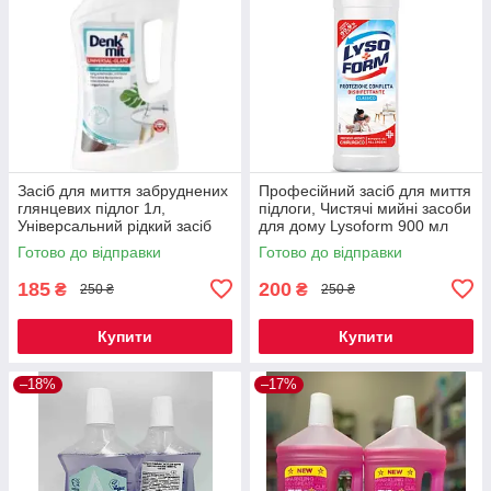
Засіб для миття забруднених
Професійний засіб для миття
глянцевих підлог 1л,
підлоги, Чистячі мийні засоби
Універсальний рідкий засіб
для дому Lysoform 900 мл
для підлоги Denkmit
Готово до відправки
Готово до відправки
185
200
₴
₴
250 ₴
250 ₴
Купити
Купити
–18%
–17%