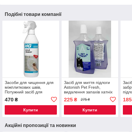
Подібні товари компанії
Засоби для чищення для
Засіб для миття підлоги
Засі
міжплиткових швів,
Astonish Pet Fresh,
забр
Потужний засіб для
видалення запахів хатніх
підл
видалення плям на швах
тварин, концентрат, 1000
рідк
470
225
185
₴
₴
275 ₴
плитки HG 500 мл
мл
Denk
Купити
Купити
Акційні пропозиції та новинки