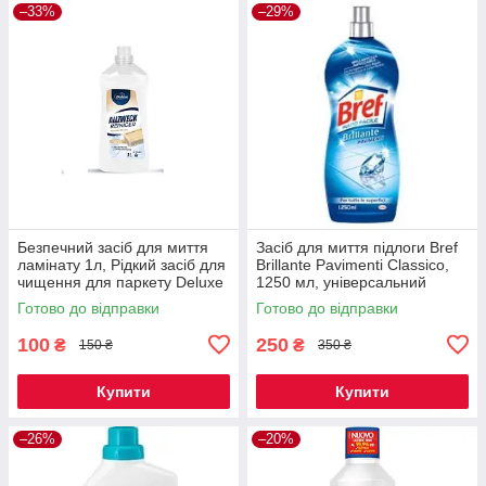
–33%
–29%
Безпечний засіб для миття
Засіб для миття підлоги Bref
ламінату 1л, Рідкий засіб для
Brillante Pavimenti Classico,
чищення для паркету Deluxe
1250 мл, універсальний
миючий засіб для всіх типів
Готово до відправки
Готово до відправки
підлог
100
250
₴
₴
150 ₴
350 ₴
Купити
Купити
–26%
–20%