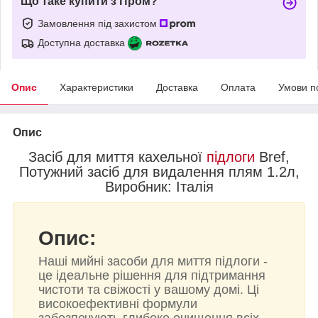
Що таке купити з Пром?
Замовлення під захистом
Доступна доставка
Опис
Характеристики
Доставка
Оплата
Умови п
Опис
Засіб для миття кахельної
підлоги
Bref,
Потужний засіб для видалення плям 1.2л,
Виробник: Італія
Опис:
Наші мийні засоби для миття підлоги -
це ідеальне рішення для підтримання
чистоти та свіжості у вашому домі. Ці
високоефективні формули
забезпечують глибоке очищення всіх