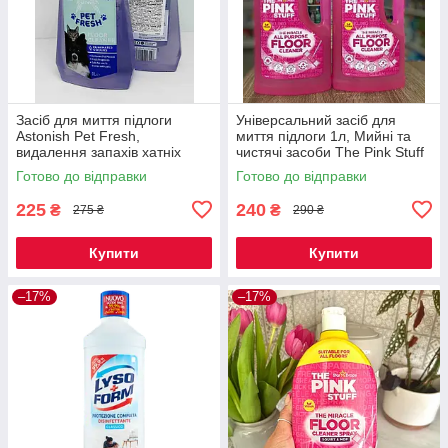
Засіб для миття підлоги
Універсальний засіб для
Astonish Pet Fresh,
миття підлоги 1л, Мийні та
видалення запахів хатніх
чистячі засоби The Pink Stuff
тварин, концентрат, 1000 мл
Готово до відправки
Готово до відправки
225
240
₴
₴
275 ₴
290 ₴
Купити
Купити
–17%
–17%