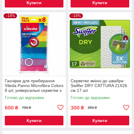
Купити
Купити
–14%
–14%
Ганчірки для прибирання
Серветки змінні до швабри
Vileda Panno Microfibra Colors
Swiffer DRY CATTURA 21X26
8 шт, універсальні серветки з
см 17 шт.
мікрофібри для дому
Готово до відправки
Готово до відправки
600
300
₴
₴
700 ₴
350 ₴
Купити
Купити