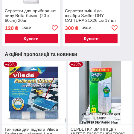
Серветки для прибирання
Серветки змінні до
пилу Brilla Лимон (20 x
швабри Swiffer DRY
60cm) 20шт
CATTURA 21X26 см 17 шт.
120
300
₴
₴
150 ₴
350 ₴
Купити
Купити
Акційні пропозиції та новинки
–25%
–25%
Ганчірка для підлоги Vileda
СЕРВЕТКИ ЗМІННІ ДЛЯ
Pavimenti Universal 1 шт.,
МИТТЯ ПІДЛОГ ШВАБРОЮ