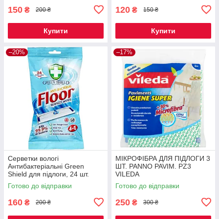
150
120
₴
₴
200 ₴
150 ₴
Купити
Купити
–20%
–17%
Серветки вологі
МІКРОФІБРА ДЛЯ ПІДЛОГИ 3
Антибактеріальні Green
ШТ. PANNO PAVIM. PZ3
Shield для підлоги, 24 шт.
VILEDA
Готово до відправки
Готово до відправки
160
250
₴
₴
200 ₴
300 ₴