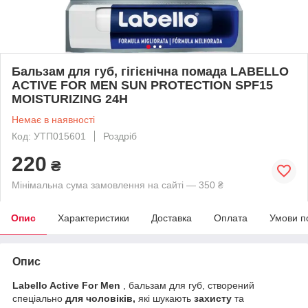
Бальзам для губ, гігієнічна помада LABELLO
ACTIVE FOR MEN SUN PROTECTION SPF15
MOISTURIZING 24H
Немає в наявності
Код: УТП015601
Роздріб
220
₴
Мінімальна сума замовлення на сайті — 350 ₴
Опис
Характеристики
Доставка
Оплата
Умови п
Опис
Labello Active For Men
, бальзам для губ, створений
спеціально
для чоловіків,
які шукають
захисту
та