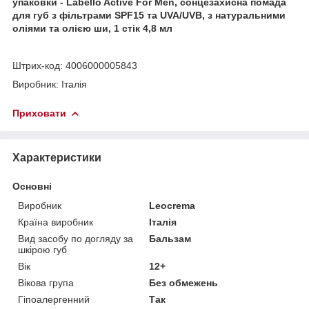
упаковки - Labello Active For Men, сонцезахисна помада
для губ з фільтрами SPF15 та UVA/UVB, з натуральними
оліями та олією ши, 1 стік 4,8 мл
Штрих-код: 4006000005843
Виробник: Італія
Приховати
Характеристики
Основні
Виробник
Leocrema
Країна виробник
Італія
Вид засобу по догляду за
Бальзам
шкірою губ
Вік
12+
Вікова група
Без обмежень
Гіпоалергенний
Так