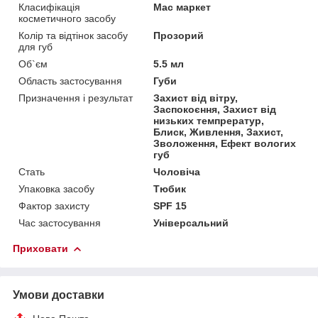
Класифікація
Мас маркет
косметичного засобу
Колір та відтінок засобу
Прозорий
для губ
Об`єм
5.5 мл
Область застосування
Губи
Призначення і результат
Захист від вітру,
Заспокоєння, Захист від
низьких темпрератур,
Блиск, Живлення, Захист,
Зволоження, Ефект вологих
губ
Стать
Чоловіча
Упаковка засобу
Тюбик
Фактор захисту
SPF 15
Час застосування
Універсальний
Приховати
Умови доставки