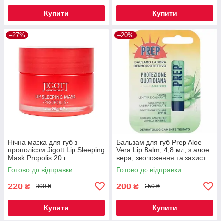
Купити
Купити
–27%
–20%
Нічна маска для губ з
Бальзам для губ Prep Aloe
прополісом Jigott Lip Sleeping
Vera Lip Balm, 4,8 мл, з алое
Mask Propolis 20 г
вера, зволоження та захист
Готово до відправки
Готово до відправки
220
200
₴
₴
300 ₴
250 ₴
Купити
Купити