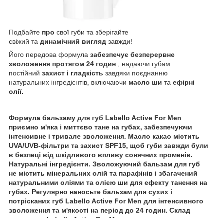
Подбайте
про
свої губи та зберігайте
свіжий та
динамічний
вигляд
завжди!
Його передова формула
забезпечує безперервне
зволоження протягом 24 годин
, надаючи губам
постійний
захист і гладкість
завдяки поєднанню
натуральних інгредієнтів, включаючи
масло ши
та
ефірні
олії.
Формула бальзаму для губ Labello Active For Men
приємно м'яка і миттєво тане на губах, забезпечуючи
інтенсивне і тривале зволоження. Масло какао містить
UVA/UVB-фільтри та захист SPF15, щоб губи завжди були
в безпеці від шкідливого впливу сонячних променів.
Натуральні інгредієнти. Зволожуючий бальзам для губ
не містить мінеральних олій та парафінів і збагачений
натуральними оліями та олією ши для ефекту танення на
губах. Регулярно наносьте бальзам для сухих і
потрісканих губ Labello Active For Men для інтенсивного
зволоження та м'якості на період до 24 годин. Склад