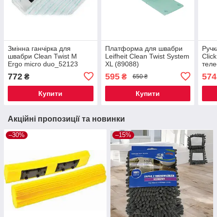
Змінна ганчірка для
Платформа для швабри
Ручк
швабри Clean Twist M
Leifheit Clean Twist System
Clic
Ergo micro duo_52123
XL (89088)
теле
шваб
772
595
574
₴
₴
650 ₴
Купити
Купити
Акційні пропозиції та новинки
–30%
–15%