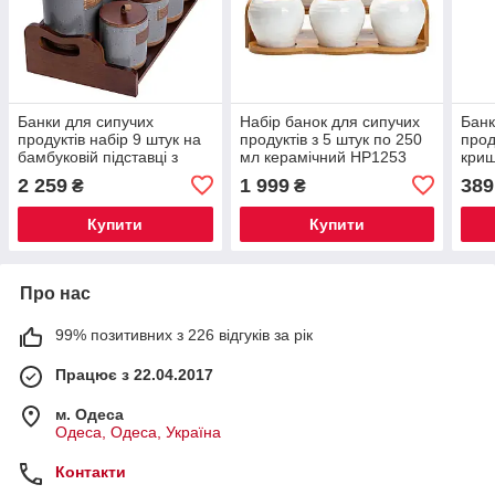
Банки для сипучих
Набір банок для сипучих
Банк
продуктів набір 9 штук на
продуктів з 5 штук по 250
прод
бамбуковій підставці з
мл керамічний HP1253
криш
кришками 36.5×20.5×22
HP1253
для 
2 259
1 999
389
₴
₴
см Сірий HP-26-2G
25
Купити
Купити
Про нас
99% позитивних з 226 відгуків за рік
Працює з 22.04.2017
м. Одеса
Одеса, Одеса, Україна
Контакти