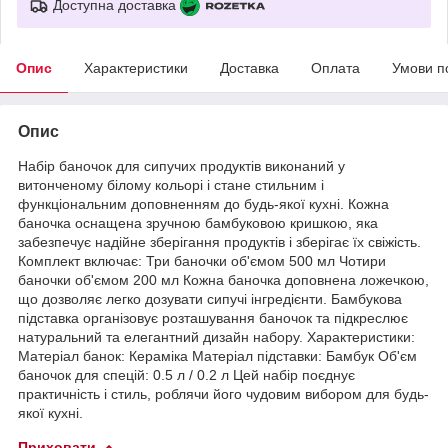
Доступна доставка
Опис
Характеристики
Доставка
Оплата
Умови п
Опис
Набір баночок для сипучих продуктів виконаний у
витонченому білому кольорі і стане стильним і
функціональним доповненням до будь-якої кухні. Кожна
баночка оснащена зручною бамбуковою кришкою, яка
забезпечує надійне зберігання продуктів і зберігає їх свіжість.
Комплект включає: Три баночки об'ємом 500 мл Чотири
баночки об'ємом 200 мл Кожна баночка доповнена ложечкою,
що дозволяє легко дозувати сипучі інгредієнти. Бамбукова
підставка організовує розташування баночок та підкреслює
натуральний та елегантний дизайн набору. Характеристики:
Матеріал банок: Кераміка Матеріал підставки: Бамбук Об'єм
баночок для спецій: 0.5 л / 0.2 л Цей набір поєднує
практичність і стиль, роблячи його чудовим вибором для будь-
якої кухні.
Приховати