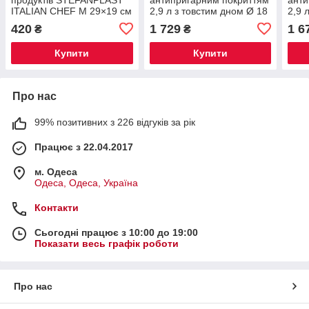
ITALIAN CHEF M 29×19 см
2,9 л з товстим дном Ø 18
2,9 
білий/сірий, пластикова
см MGC HP-4-431CO
см H
420
1 729
1 6
₴
₴
кухонна обробна дошка
для овочів, м'яса
Купити
Купити
Про нас
99% позитивних з 226 відгуків за рік
Працює з 22.04.2017
м. Одеса
Одеса, Одеса, Україна
Контакти
Сьогодні працює з 10:00 до 19:00
Показати весь графік роботи
Про нас