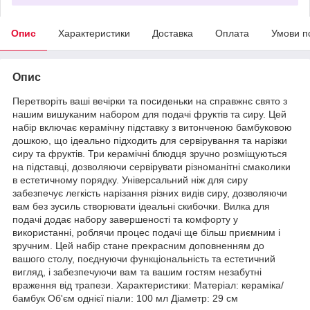
Опис
Характеристики
Доставка
Оплата
Умови п
Опис
Перетворіть ваші вечірки та посиденьки на справжнє свято з
нашим вишуканим набором для подачі фруктів та сиру. Цей
набір включає керамічну підставку з витонченою бамбуковою
дошкою, що ідеально підходить для сервірування та нарізки
сиру та фруктів. Три керамічні блюдця зручно розміщуються
на підставці, дозволяючи сервірувати різноманітні смаколики
в естетичному порядку. Універсальний ніж для сиру
забезпечує легкість нарізання різних видів сиру, дозволяючи
вам без зусиль створювати ідеальні скибочки. Вилка для
подачі додає набору завершеності та комфорту у
використанні, роблячи процес подачі ще більш приємним і
зручним. Цей набір стане прекрасним доповненням до
вашого столу, поєднуючи функціональність та естетичний
вигляд, і забезпечуючи вам та вашим гостям незабутні
враження від трапези. Характеристики: Матеріал: кераміка/
бамбук Об'єм однієї піали: 100 мл Діаметр: 29 см