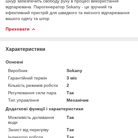
шнур забезпечить свободу руху в процесі використання
відпарювача. Парогенератор Sokany - це зручний та
ефективний пристрій для швидкого та якісного відпарювання
вашого одягу та штор.
Приховати
Характеристики
Основні
Виробник
Sokany
Гарантійний термін
3 міс
Кількість режимів роботи
2
Регулювання сили пара
Так
Тип управління
Механічне
Додаткові функції і характеристики
Можливість доливання
Так
води
Захист від перегріву
Так
Індикатор роботи
Так