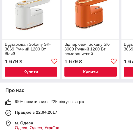
Відпарювач Sokany SK-
Відпарювач Sokany SK-
Відп
3069 Ручний 1200 Вт
3069 Ручний 1200 Вт
3069
білий
помаранчевий
1 679
1 679
1 6
₴
₴
Купити
Купити
Про нас
99% позитивних з 225 відгуків за рік
Працює з 22.04.2017
м. Одеса
Одеса, Одеса, Україна