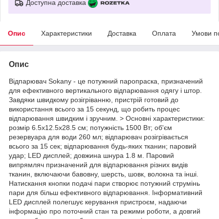
Доступна доставка
Опис
Характеристики
Доставка
Оплата
Умови п
Опис
Відпарювач Sokany - це потужний паропраска, призначений
для ефективного вертикального відпарювання одягу і штор.
Завдяки швидкому розігріванню, пристрій готовий до
використання всього за 15 секунд, що робить процес
відпарювання швидким і зручним. > Основні характеристики:
розмір 6.5х12.5х28.5 см; потужність 1500 Вт; об'єм
резервуара для води 260 мл; відпарювач розігрівається
всього за 15 сек; відпарювання будь-яких тканин; паровий
удар; LED дисплей; довжина шнура 1.8 м. Паровий
випрямляч призначений для відпарювання різних видів
тканин, включаючи бавовну, шерсть, шовк, волокна та інші.
Натискання кнопки подачі пари створює потужний струмінь
пари для більш ефективного відпарювання. Інформативний
LED дисплей полегшує керування пристроєм, надаючи
інформацію про поточний стан та режими роботи, а довгий