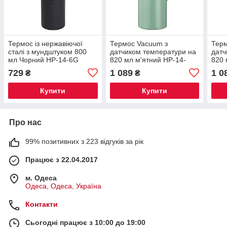
Термос із нержавіючої
Термос Vacuum з
Терм
сталі з мундштуком 800
датчиком температури на
датч
мл Чорний HP-14-6G
820 мл м'ятний HP-14-
820 
55M
55R
729
1 089
1 0
₴
₴
Купити
Купити
Про нас
99% позитивних з 223 відгуків за рік
Працює з 22.04.2017
м. Одеса
Одеса, Одеса, Україна
Контакти
Сьогодні працює з 10:00 до 19:00