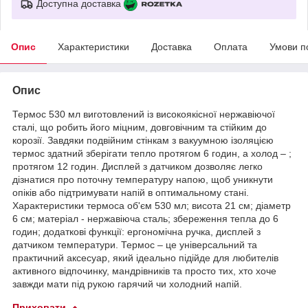
Доступна доставка
Опис
Характеристики
Доставка
Оплата
Умови п
Опис
Термос 530 мл виготовлений із високоякісної нержавіючої
сталі, що робить його міцним, довговічним та стійким до
корозії. Завдяки подвійним стінкам з вакуумною ізоляцією
термос здатний зберігати тепло протягом 6 годин, а холод – ;
протягом 12 годин. Дисплей з датчиком дозволяє легко
дізнатися про поточну температуру напою, щоб уникнути
опіків або підтримувати напій в оптимальному стані.
Характеристики термоса об'єм 530 мл; висота 21 см; діаметр
6 см; матеріал - нержавіюча сталь; збереження тепла до 6
годин; додаткові функції: ергономічна ручка, дисплей з
датчиком температури. Термос – це універсальний та
практичний аксесуар, який ідеально підійде для любителів
активного відпочинку, мандрівників та просто тих, хто хоче
завжди мати під рукою гарячий чи холодний напій.
Приховати