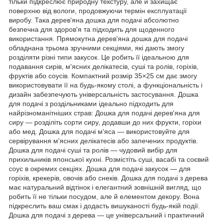
тільки підкреслює природну текстуру, але й захищає
поверхню від вологи, продовжуючи термін експлуатації
виробу. Така дерев'яна дошка для подачі абсолютно
безпечна для здоров'я та підходить для щоденного
використання. Прямокутна дерев'яна дошка для подачі
обладнана трьома зручними секціями, які дають змогу
розділяти різні типи закусок. Це робить її ідеальною для
подавання сирів, м'ясних делікатесів, суші та ролів, горіхів,
фруктів або соусів. Компактний розмір 35×25 см дає змогу
використовувати її на будь-якому столі, а функціональність і
дизайн забезпечують універсальність застосування. Дошка
для подачі з роздільниками ідеально підходить для
найрізноманітніших страв: Дошка для подачі дерев'яна для
сиру — розділіть сорти сиру, додавши до них фрукти, горіхи
або мед. Дошка для подачі м'яса — використовуйте для
сервірування м'ясних делікатесів або запечених продуктів.
Дошка для подачі суші та ролів — чудовий вибір для
прихильників японської кухні. Розмістіть суші, васабі та соєвий
соус в окремих секціях. Дошка для подачі закусок — для
горіхів, крекерів, овочів або снеків. Дошка для подачі з дерева
має натуральний відтінок і елегантний зовнішній вигляд, що
робить її не тільки посудом, але й елементом декору. Вона
підкреслить ваш смак і додасть вишуканості будь-якій події.
Дошка для подачі з дерева — це універсальний і практичний