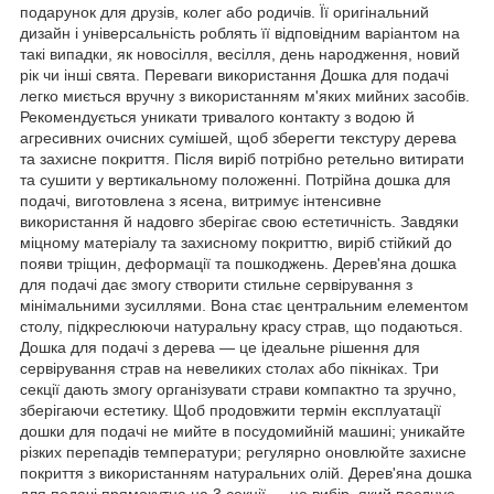
подарунок для друзів, колег або родичів. Її оригінальний
дизайн і універсальність роблять її відповідним варіантом на
такі випадки, як новосілля, весілля, день народження, новий
рік чи інші свята. Переваги використання Дошка для подачі
легко миється вручну з використанням м'яких мийних засобів.
Рекомендується уникати тривалого контакту з водою й
агресивних очисних сумішей, щоб зберегти текстуру дерева
та захисне покриття. Після виріб потрібно ретельно витирати
та сушити у вертикальному положенні. Потрійна дошка для
подачі, виготовлена з ясена, витримує інтенсивне
використання й надовго зберігає свою естетичність. Завдяки
міцному матеріалу та захисному покриттю, виріб стійкий до
появи тріщин, деформації та пошкоджень. Дерев'яна дошка
для подачі дає змогу створити стильне сервірування з
мінімальними зусиллями. Вона стає центральним елементом
столу, підкреслюючи натуральну красу страв, що подаються.
Дошка для подачі з дерева — це ідеальне рішення для
сервірування страв на невеликих столах або пікніках. Три
секції дають змогу організувати страви компактно та зручно,
зберігаючи естетику. Щоб продовжити термін експлуатації
дошки для подачі не мийте в посудомийній машині; уникайте
різких перепадів температури; регулярно оновлюйте захисне
покриття з використанням натуральних олій. Дерев'яна дошка
для подачі прямокутна на 3 секції — це вибір, який поєднує