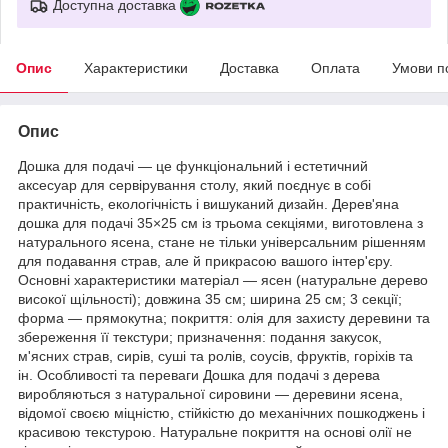
Доступна доставка
Опис
Характеристики
Доставка
Оплата
Умови п
Опис
Дошка для подачі — це функціональний і естетичний
аксесуар для сервірування столу, який поєднує в собі
практичність, екологічність і вишуканий дизайн. Дерев'яна
дошка для подачі 35×25 см із трьома секціями, виготовлена з
натурального ясена, стане не тільки універсальним рішенням
для подавання страв, але й прикрасою вашого інтер'єру.
Основні характеристики матеріал — ясен (натуральне дерево
високої щільності); довжина 35 см; ширина 25 см; 3 секції;
форма — прямокутна; покриття: олія для захисту деревини та
збереження її текстури; призначення: подання закусок,
м'ясних страв, сирів, суші та ролів, соусів, фруктів, горіхів та
ін. Особливості та переваги Дошка для подачі з дерева
виробляються з натуральної сировини — деревини ясена,
відомої своєю міцністю, стійкістю до механічних пошкоджень і
красивою текстурою. Натуральне покриття на основі олії не