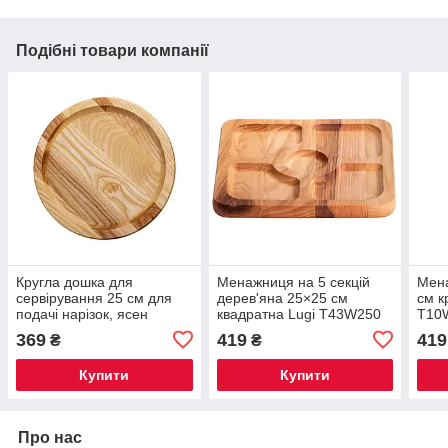
Подібні товари компанії
Кругла дошка для
Менажниця на 5 секцій
Мена
сервірування 25 см для
дерев'яна 25×25 см
см к
подачі нарізок, ясен
квадратна Lugi T43W250
T10
T2W250
369
419
419
₴
₴
Купити
Купити
Про нас