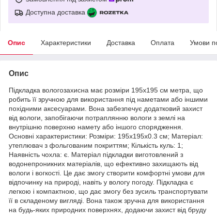
Доступна доставка
Опис
Характеристики
Доставка
Оплата
Умови п
Опис
Підкладка вологозахисна має розміри 195х195 см метра, що
робить її зручною для використання під наметами або іншими
похідними аксесуарами. Вона забезпечує додатковий захист
від вологи, запобігаючи потраплянню вологи з землі на
внутрішню поверхню намету або іншого спорядження.
Основні характеристики: Розміри: 195х195х0.3 см; Матеріал:
утеплювач з фольгованим покриттям; Кількість куль: 1;
Наявність чохла: є. Матеріал підкладки виготовлений з
водонепроникних матеріалів, що ефективно захищають від
вологи і вогкості. Це дає змогу створити комфортні умови для
відпочинку на природі, навіть у вологу погоду. Підкладка є
легкою і компактною, що дає змогу без зусиль транспортувати
її в складеному вигляді. Вона також зручна для використання
на будь-яких природних поверхнях, додаючи захист від бруду