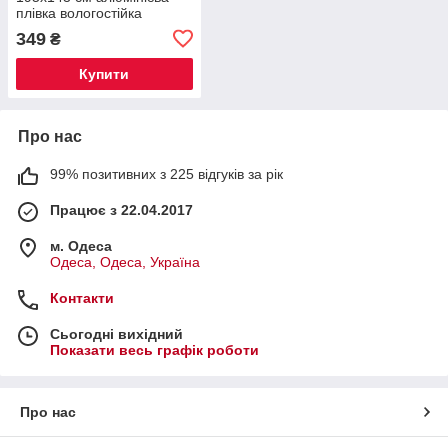
плівка вологостійка
підстилка кемпінг з
349
₴
фольгованим покриттям
SJ-0029-1
Купити
Про нас
99% позитивних з 225 відгуків за рік
Працює з 22.04.2017
м. Одеса
Одеса, Одеса, Україна
Контакти
Сьогодні вихідний
Показати весь графік роботи
Про нас