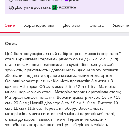
Доступна доставка
Опис
Характеристики
Доставка
Оплата
Умови п
Опис
Цей багатофункціональний набір із трьох мисок із неіржавкої
сталі з кришками і тертками різного об'єму (2,5 л, 2 л, 1,5 л)
стане незамінним помічником на кухні. Він поєднує в собі
зручність, практичність і довговічність, даючи змогу готувати,
зберігати і подавати страви з максимальним комфортом.
Основні характеристики: Кількість предметів: 3 миски + 3
кришки + 3 терки; Об'єм мисок: 2.5 л / 2 л / 1.5 л; Матеріал
мисок: нержавіюча сталь; Матеріал терок: нержавіюча сталь;
Матеріал кришок: пластик; Верхній діаметр мисок: 16 см / 18
см / 20.5 см; Нижній діаметр: 8 см / 9 см / 10 см; Висота: 10
см / 11 см / 11.5 см. Переваги набору: Висока якість
матеріалів - миски виготовлені з міцної нержавіючої сталі,
стійкої до корозії, запахів і плям. Герметичні кришки -
запобігають потраплянню повітря і зберігають свіжість