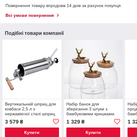
Повернення товару впродовж 14 днів за рахунок покупця
Всі умови повернення
Подібні товари компанії
Вертикальний шприц для
Набір банок для
Набі
ковбаси 2,5 л з
зберігання 3 штуки з
прод
нержавіючої сталі шприц
бамбуковими кришками
бамб
ковбасний 4 насадки
0.5/08/1 л 64486-55
штук
3 579
1 329
1 3
₴
₴
16788-5
Купити
Купити