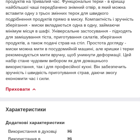
продуктів на тривалий час. Функціональні терки - в кришці
найбільшої чаші передбачено знімний отвір, в який можна
вставити одну з трьох змінних терок для швидкого
подрібнення продуктів прямо в миску. Компактність і зручність
зберігання - миски вкладаються одна в одну, займаючи
мінімум місця в шафі. Універсальне застосування - підходять
для замішування тіста, приготування салатів, зберігання
продуктів, а також подачі страв на стіл. Простота догляду -
миски можна мити в посудомийній машині, але кришки і терки
рекомендується мити вручну, щоб уникнути деформації. Цей
набір стане чудовим вибором як для домашнього
використання, так і для професійної кухні. Він забезпечить
зручність і швидкість приготування страв, даючи змогу
економити час і сили.
Приховати
Характеристики
Додаткові характеристики
Використання в духовці
Ні
Використання в
Ні