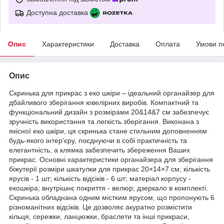
Доступна доставка
Опис
Характеристики
Доставка
Оплата
Умови п
Опис
Скринька для прикрас з еко шкіри – ідеальний органайзер для
дбайливого зберігання ювелірних виробів. Компактний та
функціональний дизайн з розмірами 20&14&7 см забезпечує
зручність використання та легкість зберігання. Виконана з
якісної еко шкіри, ця скринька стане стильним доповненням
будь-якого інтер'єру, поєднуючи в собі практичність та
елегантність, а клямка забезпечить збереження Ваших
прикрас. Основні характеристики органайзера для зберігання
біжутерії розміри шкатулки для прикрас 20×14×7 см; кількість
ярусів - 1 шт; кількість відсіків - 6 шт; матеріал корпусу -
екошкіра; внутрішнє покриття - велюр; дзеркало в комплекті.
Скринька обладнана одним містким ярусом, що пропонують 6
різноманітних відсіків. Це дозволяє акуратно розмістити
кільця, сережки, ланцюжки, браслети та інші прикраси,