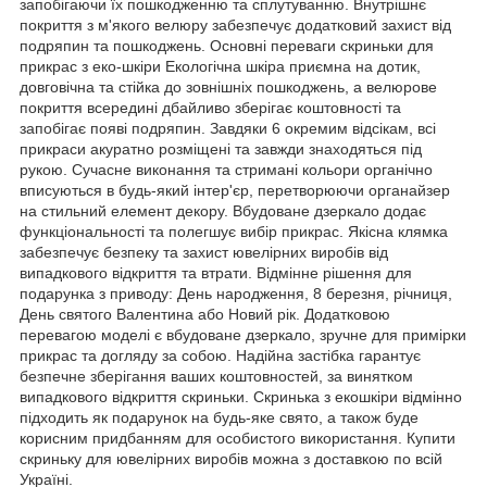
запобігаючи їх пошкодженню та сплутуванню. Внутрішнє
покриття з м'якого велюру забезпечує додатковий захист від
подряпин та пошкоджень. Основні переваги скриньки для
прикрас з еко-шкіри Екологічна шкіра приємна на дотик,
довговічна та стійка до зовнішніх пошкоджень, а велюрове
покриття всередині дбайливо зберігає коштовності та
запобігає появі подряпин. Завдяки 6 окремим відсікам, всі
прикраси акуратно розміщені та завжди знаходяться під
рукою. Сучасне виконання та стримані кольори органічно
вписуються в будь-який інтер'єр, перетворюючи органайзер
на стильний елемент декору. Вбудоване дзеркало додає
функціональності та полегшує вибір прикрас. Якісна клямка
забезпечує безпеку та захист ювелірних виробів від
випадкового відкриття та втрати. Відмінне рішення для
подарунка з приводу: День народження, 8 березня, річниця,
День святого Валентина або Новий рік. Додатковою
перевагою моделі є вбудоване дзеркало, зручне для примірки
прикрас та догляду за собою. Надійна застібка гарантує
безпечне зберігання ваших коштовностей, за винятком
випадкового відкриття скриньки. Скринька з екошкіри відмінно
підходить як подарунок на будь-яке свято, а також буде
корисним придбанням для особистого використання. Купити
скриньку для ювелірних виробів можна з доставкою по всій
Україні.