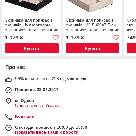
Скринька для прикрас з
Скринька для прикрас з
Скри
еко шкіри із дзеркалом
еко шкіри 25.5×20×7.5 см
еко 
органайзер для ювелірних
органайзер для ювелірних
дзер
виробів HP-5-6B
виробів HP-5-6GOLD
для 
1 179
1 179
749
₴
₴
HP-
Купити
Купити
Про нас
99% позитивних з 226 відгуків за рік
Працює з 22.04.2017
м. Одеса
Одеса, Одеса, Україна
Контакти
Сьогодні працює з 10:00 до 19:00
Показати весь графік роботи