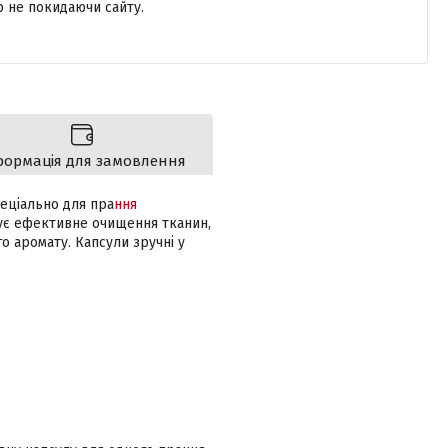
р не покидаючи сайту.
формація для замовлення
пеціально для пра
ння
ечує ефективне очищення тканин,
о аромату. Капсули зручні у