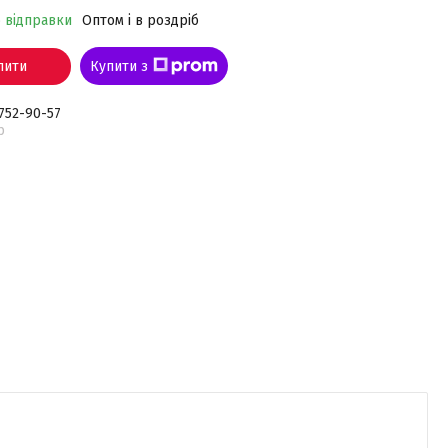
о відправки
Оптом і в роздріб
пити
Купити з
 752-90-57
р