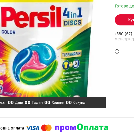
Готово д
Ку
+380 (67)
менедже
0
0
0
0
0
0
0
0
ось
Днів
Годин
Хвилин
Секунд