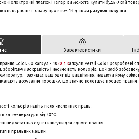
лючені електронні платежі. Тепер ви можете купити будь-який това
повернення товару протягом 14 днів
за рахунок покупця
пис
Характеристики
Ін
прання Color, 60 капсул - 10
20 г К
апсули Persil Color розроблені с
, зберігаючи яскравість і насиченість кольорів. Цей засіб забезп
температур, і захищає ваш одяг від вицвітання, надаючи йому свіжог
вимагають дозування порошку, що значно полегшує процес прання.
сті кольорів навіть після численних прань.
ь за температури від 20°C.
танні: достатньо однієї капсули для одного прання.
 типів пральних машин.