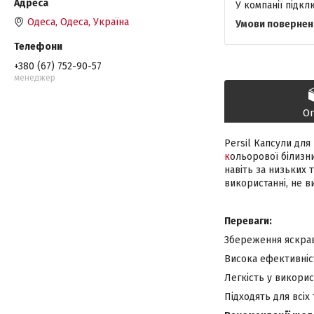
У компанії підк
Одеса, Одеса, Україна
+380 (67) 752-90-57
менеджер
О
Persil Капсули для 
к
ольорової білизни
навіть за низьких 
використанні, не 
Переваги:
Збереження яскраво
Висока ефективніст
Легкість у викорис
Підходять для всіх