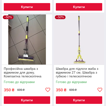
Купити
Купити
–50%
–50%
Професійна швабра з
Швабра для підлоги жаба з
віджимом для дому,
віджимом 27 см, Швабра з
Компактна телескопічна
губкою і телескопічною
швабра для прибирання
ручкою для дому
Готово до відправки
Готово до відправки
підлоги
350
350
₴
₴
699 ₴
699 ₴
Купити
Купити