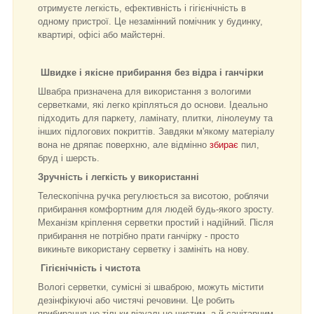
отримуєте легкість, ефективність і гігієнічність в
одному пристрої. Це незамінний помічник у будинку,
квартирі, офісі або майстерні.
Швидке і якісне прибирання без відра і ганчірки
Швабра призначена для використання з вологими
серветками, які легко кріпляться до основи. Ідеально
підходить для паркету, ламінату, плитки, лінолеуму та
інших підлогових покриттів. Завдяки м'якому матеріалу
вона не дряпає поверхню, але відмінно
збирає
пил,
бруд і шерсть.
Зручність і легкість у використанні
Телескопічна ручка регулюється за висотою, роблячи
прибирання комфортним для людей будь-якого зросту.
Механізм кріплення серветки простий і надійний. Після
прибирання не потрібно прати ганчірку - просто
викиньте використану серветку і замініть на нову.
Гігієнічність і чистота
Вологі серветки, сумісні зі шваброю, можуть містити
дезінфікуючі або чистячі речовини. Це робить
прибирання не тільки візуально чистим, а й санітарним