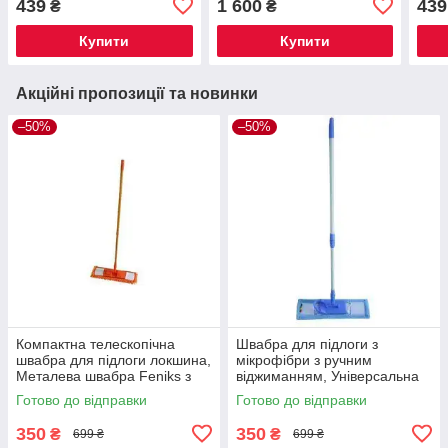
439
1 600
439
₴
₴
плитки, ламінату HP-
віджимом Classic Mop
ліно
35015-15
покр
Купити
Купити
Акційні пропозиції та новинки
–50%
–50%
Компактна телескопічна
Швабра для підлоги з
швабра для підлоги локшина,
мікрофібри з ручним
Металева швабра Feniks з
віджиманням, Універсальна
ручним віджиманням
підлогова швабра для дому
Готово до відправки
Готово до відправки
Feniks
350
350
₴
₴
699 ₴
699 ₴