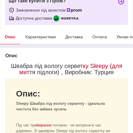
Що таке купити з Пром?
Замовлення під захистом
Доступна доставка
Опис
Характеристики
Доставка
Оплата
Умови п
Опис
Швабра під вологу серве
тку Sleepy (для
ми
ття підлоги) , Виробник:
Турция
Опис:
Sleepy Швабра під вологу серветку - ідеальна
чистота без зайвих зусиль
Під час пр
ибирання г
оловне - не витрачати час
даремно. Зі шваброю Sleepy під вологу серветку ви