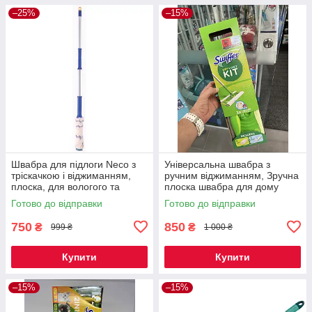
–25%
–15%
Швабра для підлоги Neco з
Універсальна швабра з
тріскачкою і віджиманням,
ручним віджиманням, Зручна
плоска, для вологого та
плоска швабра для дому
сухого прибирання
Swiffer Starter Kit 8D+3W
Готово до відправки
Готово до відправки
750
850
₴
₴
999 ₴
1 000 ₴
Купити
Купити
–15%
–15%