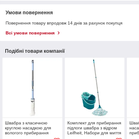
Умови повернення
Повернення товару впродовж 14 днів за рахунок покупця
Всі умови повернення
Подібні товари компанії
Швабра з класичною
Комплект для прибирання
Шваб
круглою насадкою для
підлоги швабра з відром
наса
вологого прибирання
Leifheit, Набори для миття
приб
підлоги, підходить для
підлоги швабра і відро з
плит