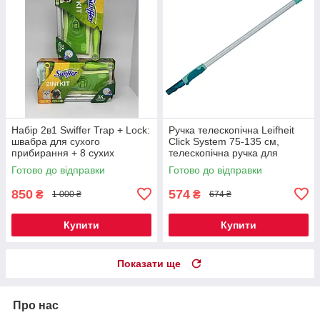
Набір 2в1 Swiffer Trap + Lock:
Ручка телескопічна Leifheit
швабра для сухого
Click System 75-135 см,
прибирання + 8 сухих
телескопічна ручка для
серветок і щітка для
швабри Leifheit 56673
Готово до відправки
Готово до відправки
видалення пилу
850
574
₴
₴
1 000 ₴
674 ₴
Купити
Купити
Показати ще
Про нас