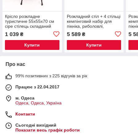
Крісло розкладне
Розкладний стіл + 4 стільці
Розк
туристичне 55х55х70 см
кемпінговий набір для
кемп
сіре стілець складаний
пікніка, риболовлі,
пікн
кемпінговий для
відпочинку, туризму Білий
відп
1 039
5 589
5 5
₴
₴
відпочинку риболовлі SJ-
JY-12061W
JY-
0096
Купити
Купити
Про нас
99% позитивних з 225 відгуків за рік
Працює з 22.04.2017
м. Одеса
Одеса, Одеса, Україна
Контакти
Сьогодні вихідний
Показати весь графік роботи