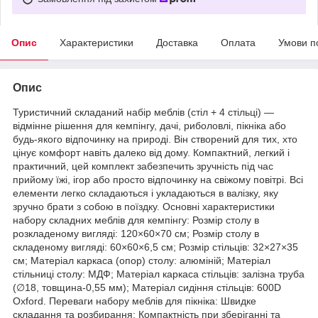
Опис
Характеристики
Доставка
Оплата
Умови п
Опис
Туристичний складаний набір меблів (стіл + 4 стільці) —
відмінне рішення для кемпінгу, дачі, риболовлі, пікніка або
будь-якого відпочинку на природі. Він створений для тих, хто
цінує комфорт навіть далеко від дому. Компактний, легкий і
практичний, цей комплект забезпечить зручність під час
прийому їжі, ігор або просто відпочинку на свіжому повітрі. Всі
елементи легко складаються і укладаються в валізку, яку
зручно брати з собою в поїздку. Основні характеристики
набору складних меблів для кемпінгу: Розмір столу в
розкладеному вигляді: 120×60×70 см; Розмір столу в
складеному вигляді: 60×60×6,5 см; Розмір стільців: 32×27×35
см; Матеріал каркаса (опор) столу: алюміній; Матеріал
стільниці столу: МДФ; Матеріал каркаса стільців: залізна труба
(∅18, товщина-0,55 мм); Матеріал сидіння стільців: 600D
Oxford. Переваги набору меблів для пікніка: Швидке
складання та розбирання; Компактність при зберіганні та