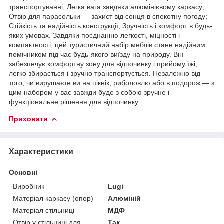
транспортуванні; Легка вага завдяки алюмінієвому каркасу;
Отвір для парасольки — захист від сонця в спекотну погоду;
Стійкість та надійність конструкції; Зручність і комфорт в будь-
яких умовах. Завдяки поєднанню легкості, міцності і
компактності, цей туристичний набір меблів стане надійним
помічником під час будь-якого виїзду на природу. Він
забезпечує комфортну зону для відпочинку і прийому їжі,
легко збирається і зручно транспортується. Незалежно від
того, чи вирушаєте ви на пікнік, риболовлю або в подорож — з
цим набором у вас завжди буде з собою зручне і
функціональне рішення для відпочинку.
Приховати
Характеристики
Основні
Виробник
Lugi
Матеріал каркасу (опор)
Алюміній
Матеріал стільниці
МДФ
Отвір у стільниці для
Так