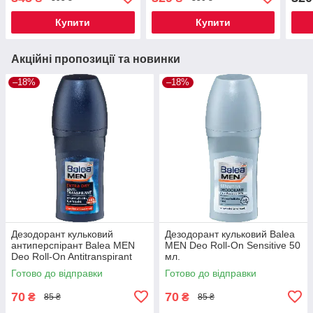
день 50 мл
прот
Цитр
Купити
Купити
Акційні пропозиції та новинки
–18%
–18%
Дезодорант кульковий
Дезодорант кульковий Balea
антиперспірант Balea MEN
MEN Deo Roll-On Sensitive 50
Deo Roll-On Antitranspirant
мл.
Extra Dry 50мл.
Готово до відправки
Готово до відправки
70
70
₴
₴
85 ₴
85 ₴