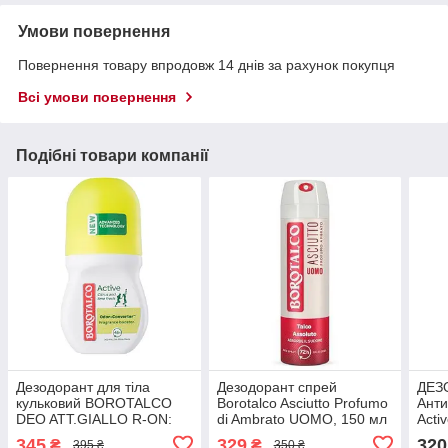
Умови повернення
Повернення товару впродовж 14 днів за рахунок покупця
Всі умови повернення
Подібні товари компанії
Дезодорант для тіла
Дезодорант спрей
ДЕЗ
кульковий BOROTALCO
Borotalco Asciutto Profumo
Анти
DEO ATT.GIALLO R-ON:
di Ambrato UOMO, 150 мл
Acti
Свіжість і захист на весь
Lime
345
329
320
₴
₴
395 ₴
350 ₴