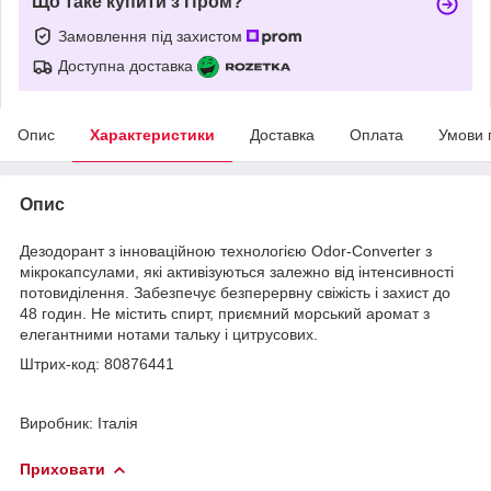
Що таке купити з Пром?
Замовлення під захистом
Доступна доставка
Опис
Характеристики
Доставка
Оплата
Умови 
Опис
Дезодорант з інноваційною технологією Odor-Converter з
мікрокапсулами, які активізуються залежно від інтенсивності
потовиділення. Забезпечує безперервну свіжість і захист до
48 годин. Не містить спирт, приємний морський аромат з
елегантними нотами тальку і цитрусових.
Штрих-код: 80876441
Виробник: Італія
Приховати