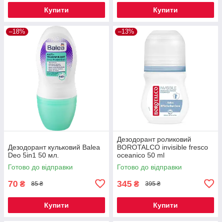
Купити
Купити
–18%
–13%
Дезодорант роликовий
Дезодорант кульковий Balea
BOROTALCO invisible fresco
Deo 5in1 50 мл.
oceanico 50 ml
Готово до відправки
Готово до відправки
70
345
₴
₴
85 ₴
395 ₴
Купити
Купити