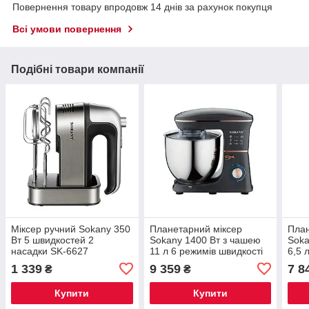
Повернення товару впродовж 14 днів за рахунок покупця
Всі умови повернення
Подібні товари компанії
Міксер ручний Sokany 350
Планетарний міксер
План
Вт 5 швидкостей 2
Sokany 1400 Вт з чашею
Soka
насадки SK-6627
11 л 6 режимів швидкості
6,5 
SK-05001
швид
1 339
9 359
7 8
₴
₴
Купити
Купити