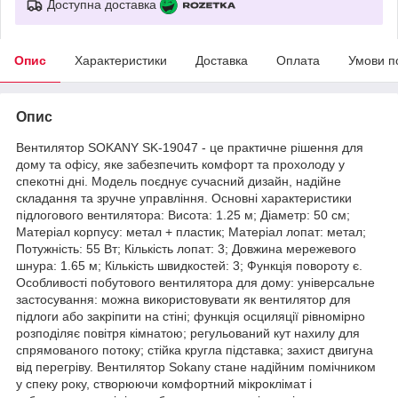
Доступна доставка
Опис
Характеристики
Доставка
Оплата
Умови п
Опис
Вентилятор SOKANY SK-19047 - це практичне рішення для
дому та офісу, яке забезпечить комфорт та прохолоду у
спекотні дні. Модель поєднує сучасний дизайн, надійне
складання та зручне управління. Основні характеристики
підлогового вентилятора: Висота: 1.25 м; Діаметр: 50 см;
Матеріал корпусу: метал + пластик; Матеріал лопат: метал;
Потужність: 55 Вт; Кількість лопат: 3; Довжина мережевого
шнура: 1.65 м; Кількість швидкостей: 3; Функція повороту є.
Особливості побутового вентилятора для дому: універсальне
застосування: можна використовувати як вентилятор для
підлоги або закріпити на стіні; функція осциляції рівномірно
розподіляє повітря кімнатою; регульований кут нахилу для
спрямованого потоку; стійка кругла підставка; захист двигуна
від перегріву. Вентилятор Sokany стане надійним помічником
у спеку року, створюючи комфортний мікроклімат і