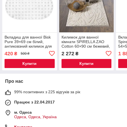
Вкладиш для ванної Bisk
Килимок для ванної
Вкла
Pure 39×69 см білий,
кімнати SPIRELLA ZAO
Spir
антиковзний килимок для
Cotton 60×90 см бежевий,
54×5
ванни з присосками, PVC,
натуральний бавовняний
анти
420
2 272
1 8
₴
₴
500 ₴
захист від ковзання
килимок з антиковзною
прис
основою
Шве
Купити
Купити
Про нас
99% позитивних з 225 відгуків за рік
Працює з 22.04.2017
м. Одеса
Одеса, Одеса, Україна
Контакти