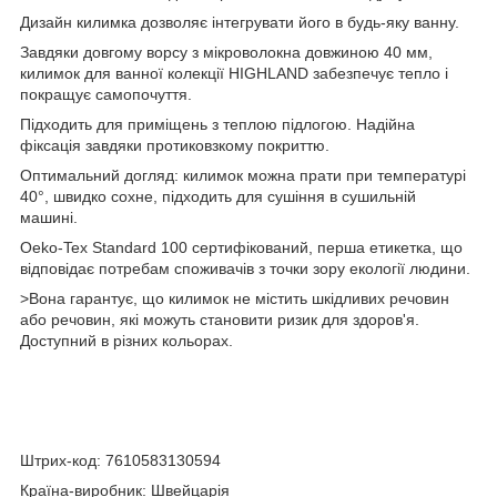
Дизайн килимка дозволяє інтегрувати його в будь-яку ванну.
Завдяки довгому ворсу з мікроволокна довжиною 40 мм,
килимок для ванної колекції HIGHLAND забезпечує тепло і
покращує самопочуття.
Підходить для приміщень з теплою підлогою. Надійна
фіксація завдяки протиковзкому покриттю.
Оптимальний догляд: килимок можна прати при температурі
40°, швидко сохне, підходить для сушіння в сушильній
машині.
Oeko-Tex Standard 100 сертифікований, перша етикетка, що
відповідає потребам споживачів з точки зору екології людини.
>Вона гарантує, що килимок не містить шкідливих речовин
або речовин, які можуть становити ризик для здоров'я.
Доступний в різних кольорах.
Штрих-код: 7610583130594
Країна-виробник: Швейцарія