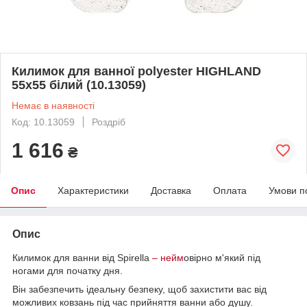
Килимок для ванної polyester HIGHLAND
55х55 білий (10.13059)
Немає в наявності
Код: 10.13059
Роздріб
1 616
₴
Опис
Характеристики
Доставка
Оплата
Умови п
Опис
Килимок для ванни від Spirella
– нейм
овірно м'який під
ногами для початку дня.
Він забезпечить ідеальну безпеку, щоб захистити вас від
можливих ковзань під час прийняття ванни або душу.