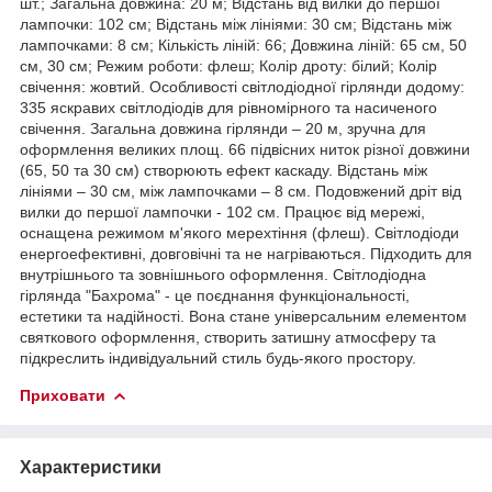
шт.; Загальна довжина: 20 м; Відстань від вилки до першої
лампочки: 102 см; Відстань між лініями: 30 см; Відстань між
лампочками: 8 см; Кількість ліній: 66; Довжина ліній: 65 см, 50
см, 30 см; Режим роботи: флеш; Колір дроту: білий; Колір
свічення: жовтий. Особливості світлодіодної гірлянди додому:
335 яскравих світлодіодів для рівномірного та насиченого
свічення. Загальна довжина гірлянди – 20 м, зручна для
оформлення великих площ. 66 підвісних ниток різної довжини
(65, 50 та 30 см) створюють ефект каскаду. Відстань між
лініями – 30 см, між лампочками – 8 см. Подовжений дріт від
вилки до першої лампочки - 102 см. Працює від мережі,
оснащена режимом м'якого мерехтіння (флеш). Світлодіоди
енергоефективні, довговічні та не нагріваються. Підходить для
внутрішнього та зовнішнього оформлення. Світлодіодна
гірлянда "Бахрома" - це поєднання функціональності,
естетики та надійності. Вона стане універсальним елементом
святкового оформлення, створить затишну атмосферу та
підкреслить індивідуальний стиль будь-якого простору.
Приховати
Характеристики