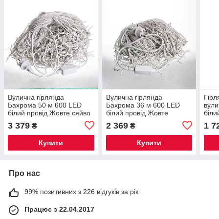
Вулична гірлянда
Вулична гірлянда
Гірл
Бахрома 50 м 600 LED
Бахрома 36 м 600 LED
вули
білий провід Жовте сяйво
білий провід Жовте
біли
50MWY
сяйво36MWY
CF5
3 379
2 369
1 7
₴
₴
Купити
Купити
Про нас
99% позитивних з 226 відгуків за рік
Працює з 22.04.2017