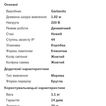
Основні
Виробник
Garlando
Довжина шнура живлення
1.02 м
Напруга
220 В
Режим роботи
Динамічний
Стан
Новий
Ступінь захисту IP
44
Упаковка
Коробка
Форма лампочки
Класична
Колір світіння
Жовтий
Колірна гамма
Жовтий
Додаткові характеристики
Тип живлення
Мережа
Форма перерізу
Кругла
Користувальницькі характеристики
Вага
1.1 кг
Гарантія
14 днів
Довжина
20 м