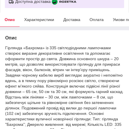
Доступна доставка
Опис
Характеристики
Доставка
Оплата
Умови п
Опис
Гірлянда «Бахрома» із 335 світлодіодними лампочками
створює виразне декоративне освітлення та допомагає
оформити простір до свята. Довжина основного шнура – 20
метрів, що дозволяє використовувати гірлянду для прикраси
фасадів, вікон, балконів, вітрин чи інтер'єру приміщень.
Завдяки чорному кабелю виріб виглядає акуратно і непомітно
вдень, а в темну пору рівномірно розсіює світло, створюючи
ефект м'якого сяйва. Конструкція включає підвісні лінії різної
довжини – 65 см, 50 см та 30 см, які формують гарний каскад.
Відстань між лініями – 30 см, між лампочками – 8 см, що
забезпечує щільне та рівномірне світіння без затемнених
ділянок. Подовжений провід від вилки до першої лампочки
(102 см) забезпечує зручність підключення. Основні
характеристики вуличної новорічної гірлянди: Тип: гірлянда
"Бахрома"; Джерело живлення: від мережі; Кількість LED: 335