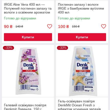
IRGE Aloe Vera 400 мл —
Поглинач запаху і вологи
Потужний поглинач запаху та
IRGE з бамбуковим вугіллям
вологи з освіжним ароматом
400 мл
алое
Готово до відправки
Готово до відправки
90
100
₴
₴
140 ₴
150 ₴
Купити
Купити
–33%
–33%
Гель-освіжувач повітря
Гелевий освіжувач повітря
DenkMit Ocean Fresh з
Denkmit Лаванда, 150 г
ефектом усунення запахів,