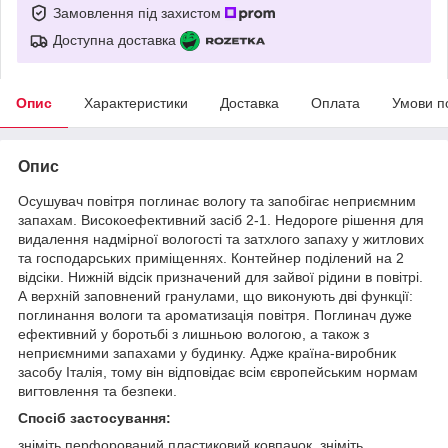
Замовлення під захистом
Доступна доставка
Опис
Характеристики
Доставка
Оплата
Умови п
Опис
Осушувач повітря поглинає вологу та запобігає неприємним
запахам. Високоефективний засіб 2-1. Недороге рішення для
видалення надмірної вологості та затхлого запаху у житлових
та господарських приміщеннях. Контейнер поділений на 2
відсіки. Нижній відсік призначений для зайвої рідини в повітрі.
А верхній заповнений гранулами, що виконують дві функції:
поглинання вологи та ароматизація повітря. Поглинач дуже
ефективний у боротьбі з лишньою вологою, а також з
неприємними запахами у будинку. Адже країна-виробник
засобу Італія, тому він відповідає всім європейським нормам
вигтовлення та безпеки.
Спосіб застосування:
зніміть перфорований пластиковий ковпачок, зніміть