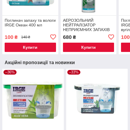
Поглинач запаху та вологи
АЕРОЗОЛЬНИЙ
Погл
IRGE Океан 400 мл
НЕЙТРАЛІЗАТОР
IRGE
НЕПРИЄМНИХ ЗАПАХІВ
вугі
400 МЛ
100
680
100
₴
₴
140 ₴
Купити
Купити
Акційні пропозиції та новинки
–36%
–33%